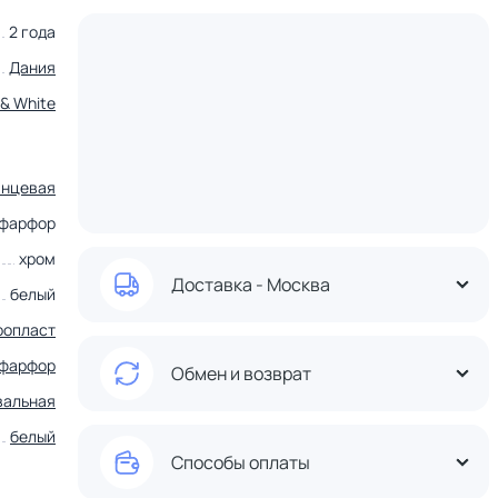
2 года
Дания
 & White
янцевая
 фарфор
хром
Доставка - Москва
белый
ропласт
фарфор
Обмен и возврат
вальная
белый
Способы оплаты