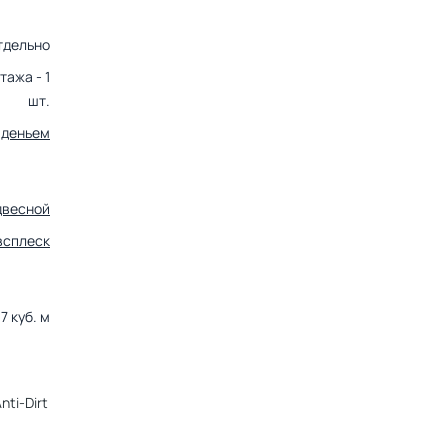
тдельно
тажа - 1
шт.
иденьем
двесной
всплеск
7 куб. м
ti-Dirt