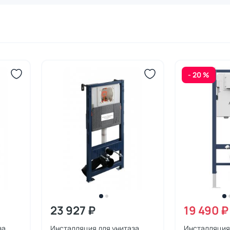
- 20 %
23 927 ₽
19 490 ₽
за
Инсталляция для унитаза
Инсталляция