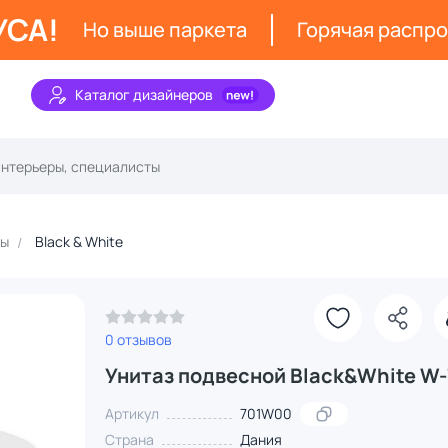
УСА!
Но выше паркета
Горячая распр
Каталог дизайнеров
зы
Black & White
0 отзывов
Унитаз подвесной Black&White W-
Артикул
701W00
Страна
Дания