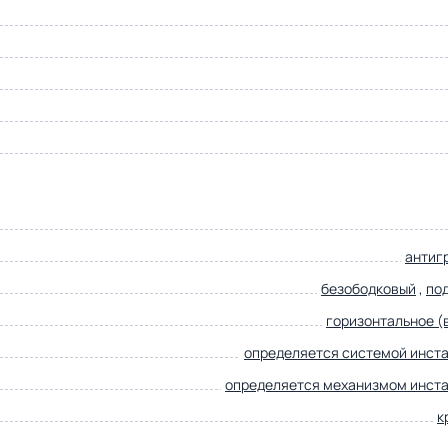
антиг
безободковый
,
по
горизонтальное (в
определяется системой инст
определяется механизмом инст
к