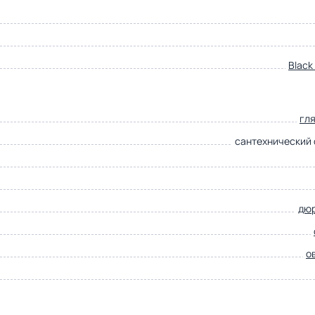
Black
гл
сантехнический
дю
о