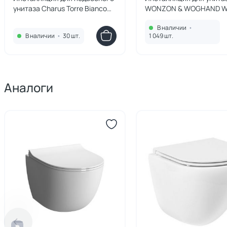
унитаза Charus Torre Bianco
WONZON & WOGHAND 
cc.300.80.01 механика
TI739A механическая
В наличии
•
В наличии
•
30 шт.
1 049 шт.
Аналоги