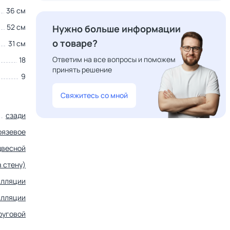
36 см
52 см
Нужно больше информации
о товаре?
31 см
Ответим на все вопросы и поможем
18
принять решение
9
Свяжитесь со мной
сзади
рязевое
двесной
 стену)
алляции
алляции
руговой