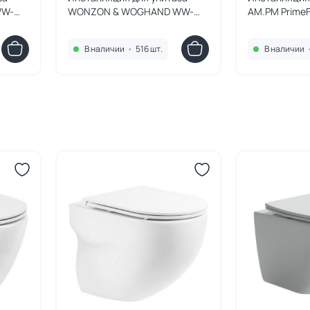
WW-
WONZON & WOGHAND WW-
AM.PM PrimeF
TI743A-H пневматическая
В наличии
•
516 шт.
В наличии