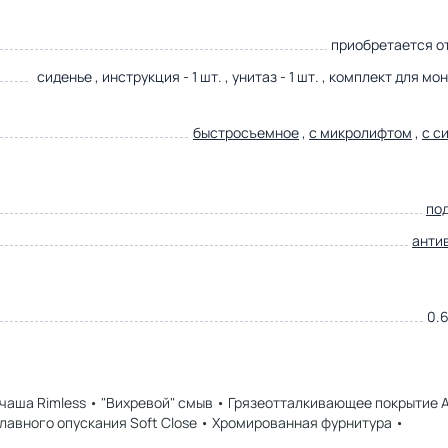
приобретается о
сиденье , инструкция - 1 шт. , унитаз - 1 шт. , комплект для мон
быстросъемное
,
с микролифтом
,
с с
по
анти
0.6
аша Rimless • "Вихревой" смыв • Грязеотталкивающее покрытие An
лавного опускания Soft Close • Хромированная фурнитура •