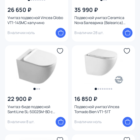
26 650 ₽
35 990 ₽
Унитаз подвесной Vincea Globo
Подвесной унитаз Ceramica
VT1-14SMC капучино
Nova Балеарика (Balearica)
CN6000MB черный с
В наличии ноль
микролифтом
В наличии 28 шт.
22 900 ₽
16 850 ₽
Унитаз-биде подвесной
Подвесной унитаз Vincea
SantiLine SL-5002SM-BD с
Tornado Bien VT1-51T
микролифтом
В наличии 8 шт.
В наличии ноль