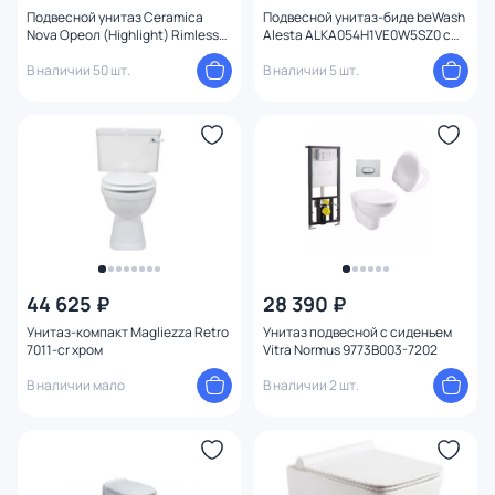
Подвесной унитаз Ceramica
Подвесной унитаз-биде beWash
Nova Ореол (Highlight) Rimless
Alesta ALKA054H1VE0W5SZ0 с
CN1804 с микролифтом
микролифтом
В наличии 50 шт.
В наличии 5 шт.
44 625 ₽
28 390 ₽
Унитаз-компакт Magliezza Retro
Унитаз подвесной с сиденьем
7011-cr хром
Vitra Normus 9773B003-7202
В наличии мало
В наличии 2 шт.