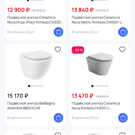
12 900 ₽
13 840 ₽
18 990 ₽
19 770 ₽
От
До
Подвесной унитаз Ceramica
Подвесной унитаз Ceramica
Nova Игра (Play) Rimless CN3001
Nova Metric Rimless CN3007 с
с микролифтом
микролифтом
В наличии 50 шт.
В наличии 50 шт.
Бренд
Цвет
- 20 %
Тип монтажа
Стиль
Страна
15 170 ₽
13 470 ₽
16 830 ₽
Подвесной унитаз BelBagno
Подвесной унитаз Ceramica
AMANDA BB051CHR
Nova Rimless CN3011 с
Материал
микролифтом
В наличии 5 шт.
В наличии 50 шт.
Форма