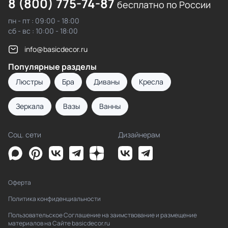
8 (800) 775-74-87
бесплатно по России
пн - пт : 09:00 - 18:00
сб - вс : 10:00 - 18:00
info@basicdecor.ru
Популярные разделы
Люстры
Бра
Диваны
Кресла
Зеркала
Вазы
Ванны
Соц. сети
Дизайнерам
Оферта
Политика конфиденциальности
Пользовательское Соглашение на заимствование и размещение
материалов на Сайте basicdecor.ru