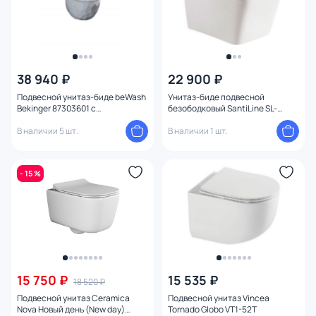
38 940 ₽
22 900 ₽
Подвесной унитаз-биде beWash
Унитаз-биде подвесной
Bekinger 87303601 с
безободковый SantiLine SL-
микролифтом
5004SM-BD с микролифтом
В наличии 5 шт.
В наличии 1 шт.
- 15 %
15 750 ₽
15 535 ₽
18 520 ₽
Подвесной унитаз Ceramica
Подвесной унитаз Vincea
Nova Новый день (New day)
Tornado Globo VT1-52T