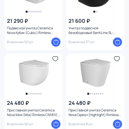
21 290 ₽
21 600 ₽
Подвесной унитаз Ceramica
Унитаз подвесной
Nova Кубик (Cubic) Rimless
безободковый SantiLine SL-
CN1806 с микролифтом
5018MB с микролифтом
В наличии 50 шт.
В наличии 37 шт.
24 480 ₽
24 480 ₽
Приставной унитаз Ceramica
Приставной унитаз Ceramica
Nova Мия (Mia) Rimless CN1810 с
Nova Ореол (Highlight) Rimless
микролифтом
CN1812 с микролифтом
В наличии 50 шт.
В наличии 8 шт.