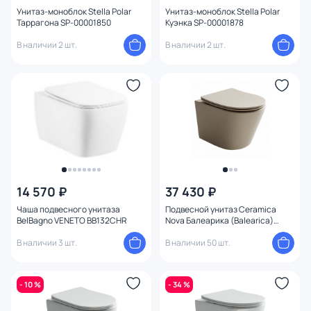
Режим слива воды
Унитаз-моноблок Stella Polar
Унитаз-моноблок Stella Polar
Таррагона SP-00001850
Куэнка SP-00001878
В наличии 2 шт.
В наличии 2 шт.
Подвод воды
Покрытие
Ширина (см)
Высота (см)
14 570 ₽
37 430 ₽
Чаша подвесного унитаза
Подвесной унитаз Ceramica
BelBagno VENETO BB132CHR
Nova Балеарика (Balearica)
CN6000MC капучино с
В наличии 3 шт.
микролифтом
В наличии 50 шт.
- 10 %
- 34 %