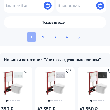
Rimless CN3005 с микролифтом
В наличии 11 шт.
В наличии ноль
Показать еще ...
1
2
3
4
5
Новинки категории "Унитазы c душевым сливом"
 350 ₽
47 350 ₽
47 350 ₽