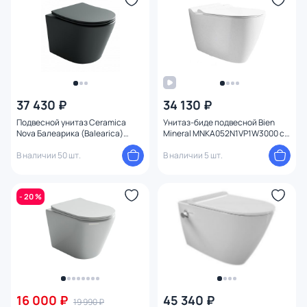
37 430 ₽
34 130 ₽
Подвесной унитаз Ceramica
Унитаз-биде подвесной Bien
Nova Балеарика (Balearica)
Mineral MNKA052N1VP1W3000 с
CN6000MDH антрацит с
микролифтом
микролифтом
В наличии 50 шт.
В наличии 5 шт.
- 20 %
16 000 ₽
45 340 ₽
19 990 ₽