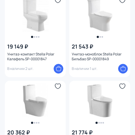
Цвет кнопки
Функции
Длина (см)
19 149 ₽
21 543 ₽
Сиденье
Унитаз-компакт Stella Polar
Унитаз-моноблок Stella Polar
Калафель SP-00001847
Бильбао SP-00001849
Поверхность
В наличии 2 шт.
В наличии 1 шт.
Тип унитаза / чаши
Направление выпуска
Механизм слива
Тип смыва в чаше
1
20 362 ₽
21 774 ₽