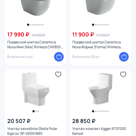
17 990 ₽
11 900 ₽
19 990 ₽
17 990 ₽
Подвесной унитаз Ceramica
Подвесной унитаз Ceramica
Nova Мия (Mia) Rimless CN1805 с
Nova Форма (Forma) Rimless
микролифтом
CN3009 с микролифтом
В наличии 4 шт.
В наличии 50 шт.
20 507 ₽
28 850 ₽
Унитаз-моноблок Stella Polar
Унитаз-компакт Agger AT07000
Бургос SP-00001889
белый