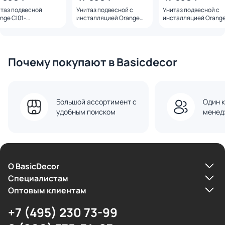
таз подвесной
Унитаз подвесной с
Унитаз подвесной с
nge CI01-
инсталляцией Orange
инсталляцией Orang
0W+APB288 с
CI01-100W+APB100,
CI01-100W+APB144,
талляцией и
микролифт, кнопка
микролифт, кнопка
ролифтом, клавиша
смыва хром
смыва черная
лая
Почему покупают в Basicdecor
Большой ассортимент с
Один к
удобным поиском
менед
О BasicDecor
Cпециалистам
Оптовым клиентам
+7 (495) 230 73-99