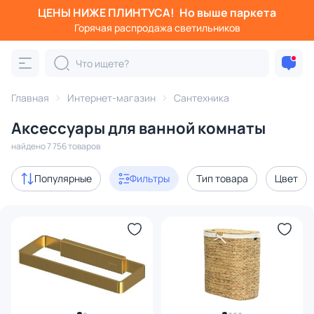
ЦЕНЫ НИЖЕ ПЛИНТУСА!
Но выше паркета
Фильтры
Горячая распродажа светильников
Категория:
Аксессуары для ванной комнаты
Главная
Интернет-магазин
Сантехника
для раковины
для туалета
для полотенец
для ду
Аксессуары для ванной комнаты
Акции
310
найдено 7 756 товаров
с 3D-моделями
127
Популярные
Фильтры
Тип товара
Цвет
В наличии
5586
Доставка
Цена