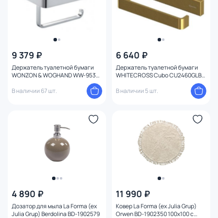
9 379 ₽
6 640 ₽
Держатель туалетной бумаги
Держатель туалетной бумаги
WONZON & WOGHAND WW-9536
WHITECROSS Cubo CU2460GLB,
Хром
брашированное золото
В наличии 67 шт.
В наличии 5 шт.
4 890 ₽
11 990 ₽
Дозатор для мыла La Forma (ex
Ковер La Forma (ex Julia Grup)
Julia Grup) Berdolina BD-1902579
Orwen BD-1902350 100х100 с