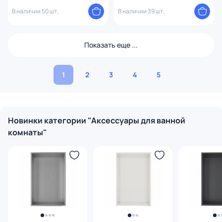
золото WW-V4901-BG
WONZON & WOGHAND ECLIPSE,
В наличии 50 шт.
Черный матовый WW-9156-MB
В наличии 39 шт.
Показать еще ...
1
2
3
4
5
Новинки категории "Аксессуары для ванной
комнаты"