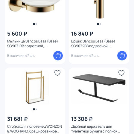
5 600 ₽
16 840 ₽
Мыльница Sancos База (Base)
Ершик Sancos База (Base)
SC9031BB подвесной,
SC9032BB подвесной,
брашированная бронза
брашированная бронза
В наличии 47 шт.
В наличии 47 шт.
31 681 ₽
13 306 ₽
Стойка для полотенец WONZON
Двойной держатель для
& WOGHAND, брашированное
туалетной бумаги с полкой