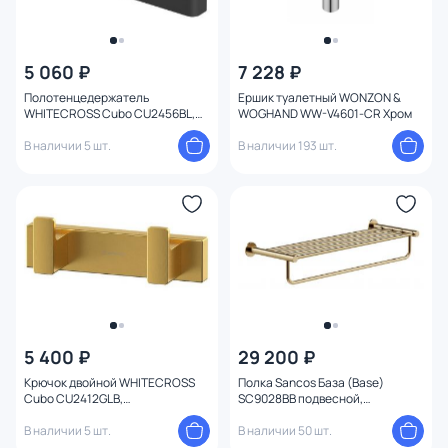
5 060 ₽
7 228 ₽
Полотенцедержатель
Ершик туалетный WONZON &
WHITECROSS Cubo CU2456BL,
WOGHAND WW-V4601-CR Хром
черный матовый
В наличии 5 шт.
В наличии 193 шт.
5 400 ₽
29 200 ₽
Крючок двойной WHITECROSS
Полка Sancos База (Base)
Cubo CU2412GLB,
SC9028BB подвесной,
брашированное золото
брашированная бронза
В наличии 5 шт.
В наличии 50 шт.