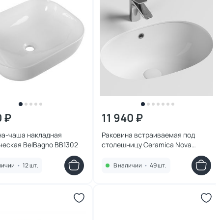
0 ₽
11 940 ₽
на-чаша накладная
Раковина встраиваемая под
ческая BelBagno BB1302
столешницу Ceramica Nova
Элемент (Element) CN6044 56,5
см.
личии
•
12 шт.
В наличии
•
49 шт.