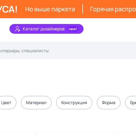
УСА!
Но выше паркета
Горячая распр
Каталог дизайнеров
Цвет
Материал
Конструкция
Форма
Бр