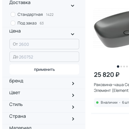
Доставка
Стандартная
1422
Под заказ
63
Цена
От
До
применить
25 820 ₽
Бренд
Раковина-чаша Ce
Элемент (Elemen
Цвет
60 см, темный ан
В наличии
•
6 шт
Стиль
Страна
Материал