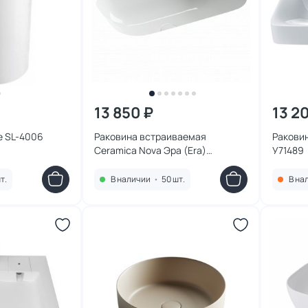
13 850 ₽
13 2
e SL-4006
Раковина встраиваемая
Раковин
Ceramica Nova Эра (Era)
У71489
61x45.5x19 CN15007 белая
т.
В наличии
•
50 шт.
В на