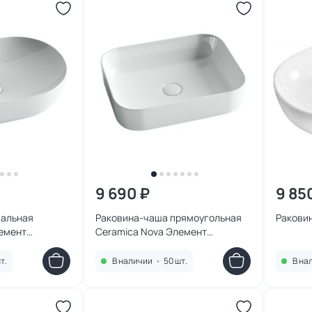
9 690 ₽
9 85
вальная
Раковина-чаша прямоугольная
Ракови
емент
Ceramica Nova Элемент
 60х42 см
(Element) CN6011 50х40 см
т.
В наличии
•
50 шт.
В на