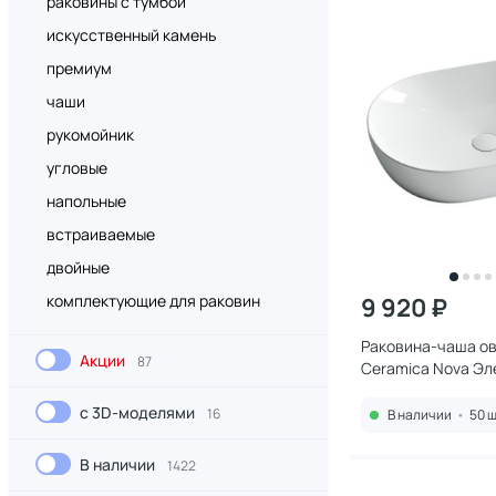
раковины с тумбой
искусственный камень
премиум
чаши
рукомойник
угловые
напольные
встраиваемые
двойные
комплектующие для раковин
9 920 ₽
Раковина-чаша о
Акции
87
Ceramica Nova Эл
(Element) CN5009
с 3D-моделями
16
В наличии
•
50 ш
В наличии
1422