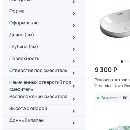
Форма
Оформление
Длина (см)
Глубина (см)
Поверхность
9 300 ₽
Отверстия под смеситель
Раковина встраи
Намеченных отверстий под
Ceramica Nova Эл
смеситель
(Element) CN5020
Расположение смесителя
В наличии
•
50 ш
Высота с опорой
Донный клапан