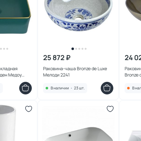
25 872 ₽
24 0
акладная
Раковина-чаша Bronze de Luxe
Ракови
лден Медоу
Мелоди 2241
Bronze 
бронза
.
В наличии
•
23 шт.
В на