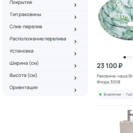
Покрытие
Тип раковины
Слив-перелив
Расположение перелива
Установка
Ширина (см)
23 100 ₽
Высота (см)
Раковина-чаша Br
Флора 3008
Ориентация
В наличии
•
7 шт