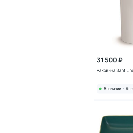
31 500 ₽
Раковина SantiLin
В наличии
•
6 шт