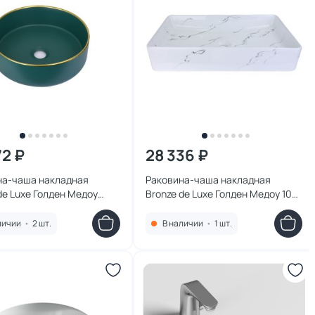
72 ₽
28 336 ₽
на-чаша накладная
Раковина-чаша накладная
de Luxe Голден Медоу
Bronze de Luxe Голден Медоу 1061
леная
зеленая
личии
•
2 шт.
В наличии
•
1 шт.