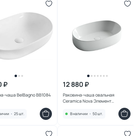
0 ₽
12 880 ₽
на-чаша BelBagno BB1084
Раковина-чаша овальная
Ceramica Nova Элемент
(Element) CN5023 54х35 см
личии
•
25 шт.
В наличии
•
50 шт.