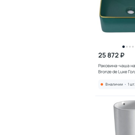
25 872 ₽
Раковина-чаша н
Bronze de Luxe Го
1063 зеленая
В наличии
•
1 шт