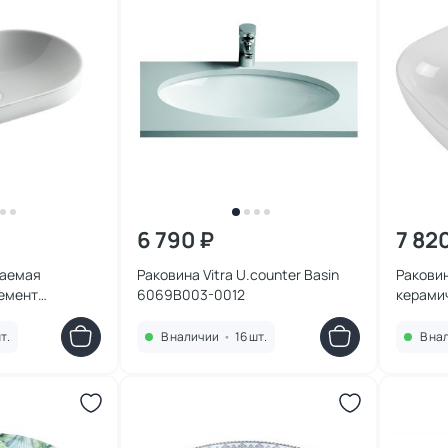
6 790 ₽
7 82
ваемая
Раковина Vitra U.counter Basin
Ракови
емент
6069B003-0012
керами
 60х40 см
т.
В наличии
•
16 шт.
В на