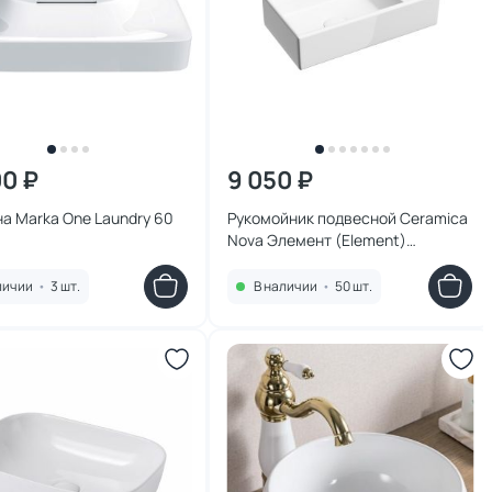
00 ₽
9 050 ₽
а Marka One Laundry 60
Рукомойник подвесной Ceramica
Nova Элемент (Element)
CN6051L 40,7 см
личии
•
3 шт.
В наличии
•
50 шт.