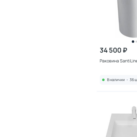
34 500 ₽
Раковина SantiLin
В наличии
•
36 ш