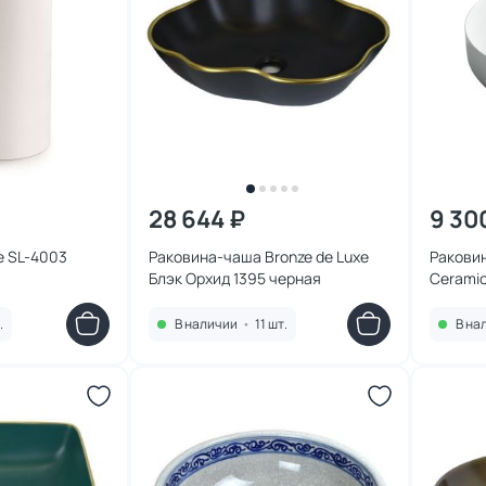
28 644 ₽
9 30
e SL-4003
Раковина-чаша Bronze de Luxe
Ракови
Блэк Орхид 1395 черная
Cerami
(Eleme
.
В наличии
•
11 шт.
В на