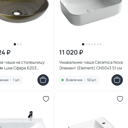
24 ₽
11 020 ₽
на-чаша на столешницу
Умывальник-чаша Ceramica Nova
de Luxe Сфера 6203
Элемент (Element) CN5043 51 см
личии
•
1 шт.
В наличии
•
50 шт.