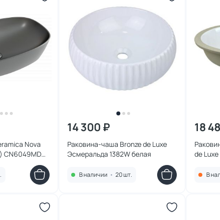
14 300 ₽
18 4
ramica Nova
Раковина-чаша Bronze de Luxe
Раковин
t) CN6049MDH
Эсмеральда 1382W белая
de Luxe
трацит
.
В наличии
•
20 шт.
В на