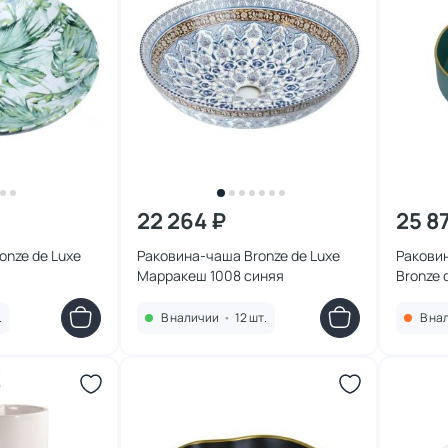
22 264 ₽
25 8
onze de Luxe
Раковина-чаша Bronze de Luxe
Ракови
Марракеш 1008 синяя
Bronze 
1054 зе
.
В наличии
•
12 шт.
В на