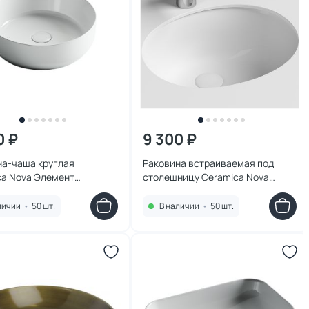
0 ₽
9 300 ₽
на-чаша круглая
Раковина встраиваемая под
ca Nova Элемент
столешницу Ceramica Nova
nt) CN6022 Ø39
Элемент (Element) CN6042 51
см.
личии
•
50 шт.
В наличии
•
50 шт.