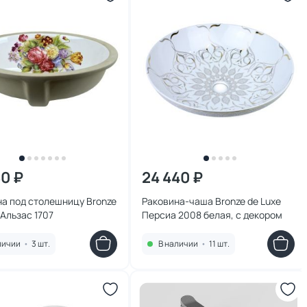
80 ₽
24 440 ₽
а под столешницу Bronze
Раковина-чаша Bronze de Luxe
 Альзас 1707
Персиа 2008 белая, с декором
личии
•
3 шт.
В наличии
•
11 шт.