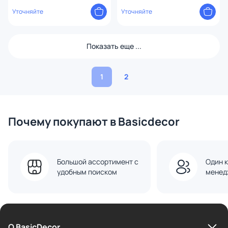
Уточняйте
Уточняйте
Показать еще ...
1
2
Почему покупают в Basicdecor
Большой ассортимент с
Один к
удобным поиском
менед
О BasicDecor