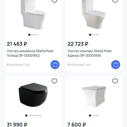
Поверхность
Тип унитаза / чаши
Направление выпуска
21 463 ₽
22 723 ₽
Механизм слива
Унитаз-моноблок Stella Polar
Унитаз-компакт Stella Polar
Толедо SP-00001852
Адамус SP-00001856
Тип смыва в чаше
1
В наличии 1 шт.
В наличии 1 шт.
Режим слива воды
Подвод воды
Покрытие
Ширина (см)
31 990 ₽
7 600 ₽