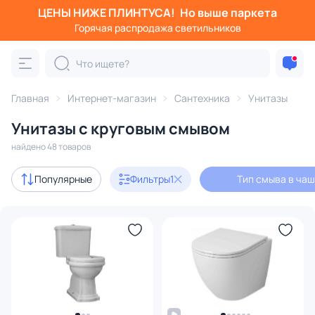
ЦЕНЫ НИЖЕ ПЛИНТУСА!
Но выше паркета
Фильтры
Горячая распродажа светильников
Тип смыва в чаше: круговой
Категория:
Унитазы
Главная
Интернет-магазин
Сантехника
Унитазы
Унитазы c круговым смывом
подвесной
унитаз компакт
напольный
с инсталл
найдено 48 товаров
В наличии
16
Популярные
Фильтры
1
Тип смыва в чаш
Цена
От
До
Бренд