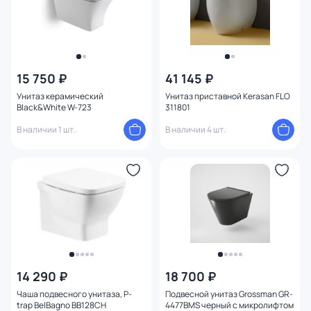
15 750 ₽
41 145 ₽
Унитаз керамический
Унитаз приставной Kerasan FLO
Black&White W-723
311801
В наличии 1 шт.
В наличии 4 шт.
14 290 ₽
18 700 ₽
Чаша подвесного унитаза, P-
Подвесной унитаз Grossman GR-
trap BelBagno BB128CH
4477BMS черный с микролифтом