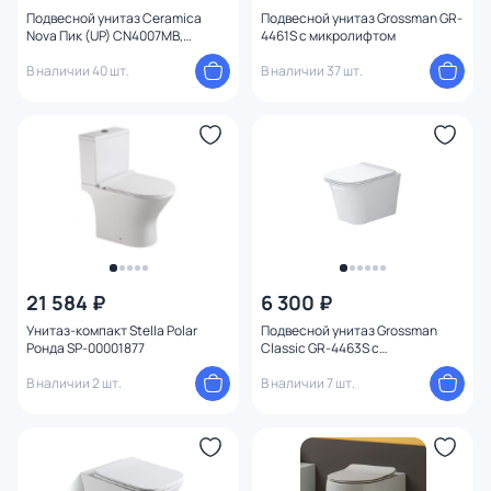
Высота (см)
Подвесной унитаз Ceramica
Подвесной унитаз Grossman GR-
Nova Пик (UP) CN4007MB,
4461S с микролифтом
черный
В наличии 40 шт.
В наличии 37 шт.
21 584 ₽
6 300 ₽
Унитаз-компакт Stella Polar
Подвесной унитаз Grossman
Ронда SP-00001877
Classic GR-4463S с
микролифтом
В наличии 2 шт.
В наличии 7 шт.