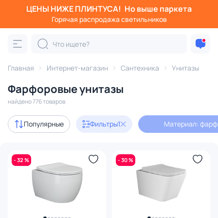
ЦЕНЫ НИЖЕ ПЛИНТУСА!
Но выше паркета
Фильтры
Горячая распродажа светильников
Материал: фарфор
Категория:
Унитазы
Главная
Интернет-магазин
Сантехника
Унитазы
Фарфоровые унитазы
подвесной
унитаз компакт
напольный
с инсталл
найдено 776 товаров
Акции
157
Популярные
Фильтры
1
Материал: фарф
с 3D-моделями
9
- 32 %
- 30 %
В наличии
442
Доставка
Цена