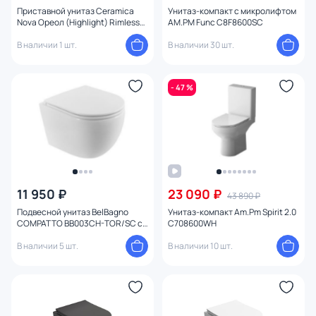
Приставной унитаз Ceramica
Унитаз-компакт с микролифтом
Nova Ореол (Highlight) Rimless
AM.PM Func C8F8600SC
CN1812 с микролифтом
В наличии 1 шт.
В наличии 30 шт.
- 47 %
11 950 ₽
23 090 ₽
43 890 ₽
Подвесной унитаз BelBagno
Унитаз-компакт Am.Pm Spirit 2.0
COMPATTO BB003CH-TOR/SC с
C708600WH
микролифтом
В наличии 5 шт.
В наличии 10 шт.