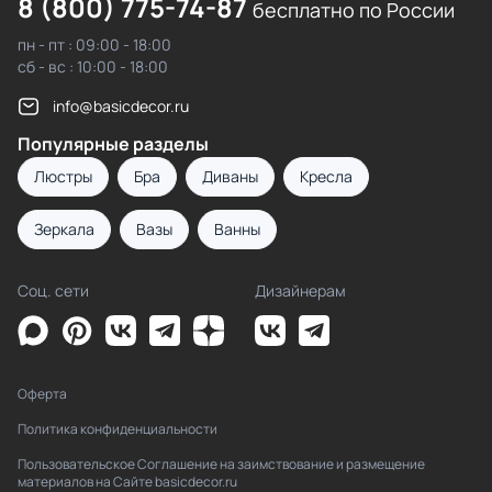
8 (800) 775-74-87
бесплатно по России
пн - пт : 09:00 - 18:00
сб - вс : 10:00 - 18:00
info@basicdecor.ru
Популярные разделы
Люстры
Бра
Диваны
Кресла
Зеркала
Вазы
Ванны
Соц. сети
Дизайнерам
Оферта
Политика конфиденциальности
Пользовательское Соглашение на заимствование и размещение
материалов на Сайте basicdecor.ru