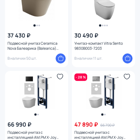
37 430 ₽
30 490 ₽
Подвесной унитаз Ceramica
Унитаз-компакт Vitra Sento
Nova Балеарика (Balearica)
9830B003-7203
CN6000MC капучино с
микролифтом
В наличии 50 шт.
В наличии 11 шт.
- 28 %
66 990 ₽
47 890 ₽
66 790 ₽
Подвесной унитаз с
Подвесной унитаз с
инсталляцией AM.PM X-Joy
инсталляцией AM.PM X-Joy