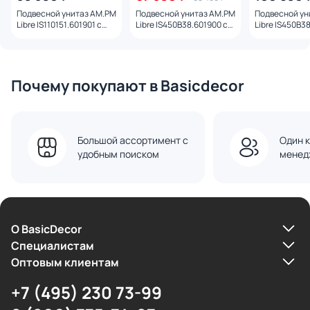
Подвесной унитаз AM.PM
Подвесной унитаз AM.PM
Подвесной ун
Libre IS110151.601901 с
Libre IS450B38.601900 с
Libre IS450B38
инсталляцией и
инсталляцией и черной
инсталляцией
клавишей хром глянец,
сенсорной клавишей
сенсорной к
механика
смыва
смыва
Почему покупают в Basicdecor
Большой ассортимент с
Один к
удобным поиском
менед
О BasicDecor
Cпециалистам
Оптовым клиентам
+7 (495) 230 73-99