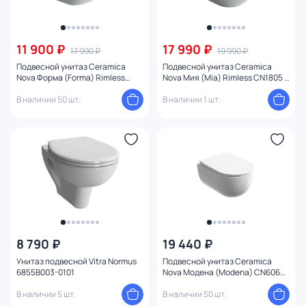
11 900 ₽
17 990 ₽
17 990 ₽
19 990 ₽
Подвесной унитаз Ceramica
Подвесной унитаз Ceramica
Nova Форма (Forma) Rimless
Nova Мия (Mia) Rimless CN1805 с
CN3009 с микролифтом
микролифтом
В наличии 50 шт.
В наличии 1 шт.
8 790 ₽
19 440 ₽
Унитаз подвесной Vitra Normus
Подвесной унитаз Ceramica
6855B003-0101
Nova Модена (Modena) CN6063
с микролифтом
В наличии 5 шт.
В наличии 50 шт.