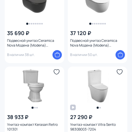
35 690 ₽
37 120 ₽
Подвесной унитаз Ceramica
Подвесной унитаз Ceramica
Nova Модена (Modena)
Nova Модена (Modena)
CN6063MB с микролифтом,
CN6063MW с микролифтом
черный
В наличии 38 шт.
В наличии 50 шт.
38 933 ₽
27 290 ₽
Унитаз-компакт Kerasan Retro
Унитаз-компакт Vitra Sento
101301
9830B003-7204