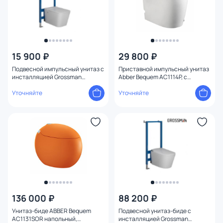
15 900 ₽
29 800 ₽
Подвесной импульсный унитаз с
Приставной импульсный унитаз
инсталляцией Grossman
Abber Bequem AC1114P, с
901.5501.01.000
микролифтом
Уточняйте
Уточняйте
136 000 ₽
88 200 ₽
Унитаз-биде ABBER Bequem
Подвесной унитаз-биде с
AC1131SOR напольный,
инсталляцией Grossman