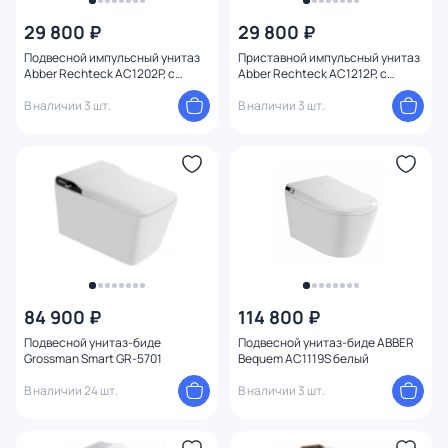
Цвет
29 800 ₽
29 800 ₽
Подвесной импульсный унитаз
Приставной импульсный унитаз
Тип монтажа
Abber Rechteck AC1202P, с
Abber Rechteck AC1212P, с
микролифтом
микролифтом
В наличии 3 шт.
В наличии 3 шт.
Страна
Материал
Форма
Функции
Длина (см)
84 900 ₽
114 800 ₽
Подвесной унитаз-биде
Подвесной унитаз-биде ABBER
Grossman Smart GR-5701
Bequem AC1119S белый
Сиденье
В наличии 24 шт.
В наличии 3 шт.
Тип унитаза / чаши