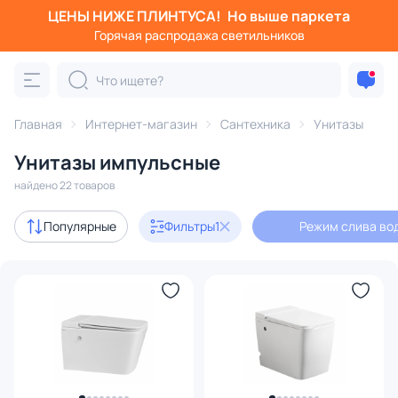
ЦЕНЫ НИЖЕ ПЛИНТУСА!
Но выше паркета
Фильтры
Горячая распродажа светильников
Режим слива воды: импульсный
Категория:
Унитазы
Главная
Интернет-магазин
Сантехника
Унитазы
Унитазы импульсные
подвесной
унитаз компакт
напольный
с инсталл
найдено 22 товаров
В наличии
10
Популярные
Фильтры
1
Режим слива во
Цена
От
До
Бренд