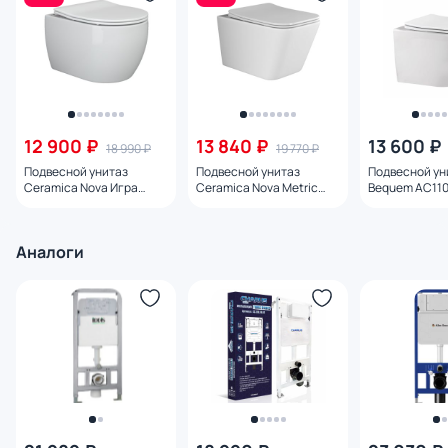
12 900 ₽
13 840 ₽
13 600 ₽
18 990 ₽
19 770 ₽
Подвесной унитаз
Подвесной унитаз
Подвесной ун
Ceramica Nova Игра
Ceramica Nova Metric
Bequem AC110
(Play) Rimless CN3001 с
Rimless CN3007 с
микролифтом
микролифтом
микролифтом
Аналоги