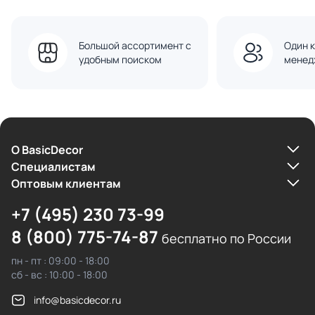
Большой ассортимент с
Один к
удобным поиском
менед
О BasicDecor
Cпециалистам
Оптовым клиентам
+7 (495) 230 73-99
8 (800) 775-74-87
бесплатно по России
пн - пт : 09:00 - 18:00
сб - вс : 10:00 - 18:00
info@basicdecor.ru