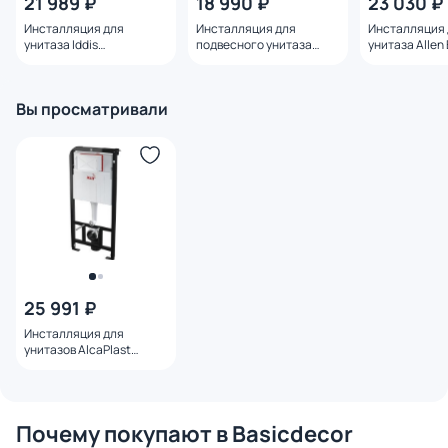
21 989 ₽
18 990 ₽
23 030 ₽
Инсталляция для
Инсталляция для
Инсталляция 
унитаза Iddis
подвесного унитаза
унитаза Allen
NEO0000I32 механика
Charus Torre Bianco
Pneumatic 9.1
cc.300.80.01 механика
Вы просматривали
25 991 ₽
Инсталляция для
унитазов AlcaPlast
Sadromodul AM101/1120-
0001
Почему покупают в Basicdecor