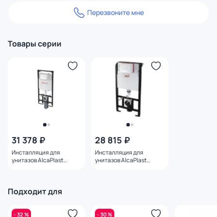
Перезвоните мне
Товары серии
31 378 ₽
28 815 ₽
Инсталляция для
Инсталляция для
унитазов AlcaPlast
унитазов AlcaPlast
Sadromodul Slim
Sadromodul AM101/1000
AM1101/1200 механика/
пневматика
Подходит для
- 32 %
- 30 %