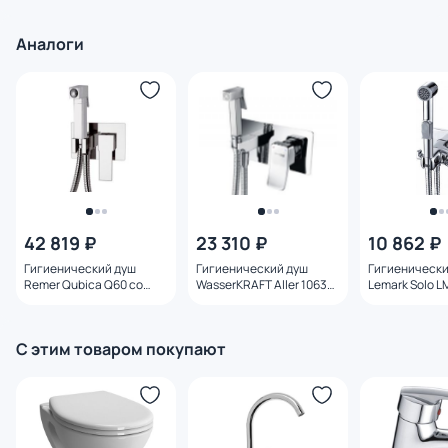
микролифтом
Аналоги
42 819 ₽
23 310 ₽
10 862 ₽
Гигиенический душ
Гигиенический душ
Гигиенически
Remer Qubica Q60 со
WasserKRAFT Aller 10638
Lemark Solo L
смесителем
со смесителем и
смесителем
внутренней частью
С этим товаром покупают