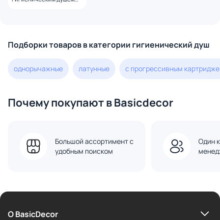
Haiba HB5512
Подборки товаров в категории гигиенический душ
однорычажные
латунные
с прогрессивным картридж
Почему покупают в Basicdecor
Большой ассортимент с
Один к
удобным поиском
менед
О BasicDecor