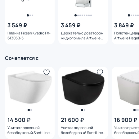
3 549 ₽
3 459 ₽
3 849 ₽
Планка Fixsen Kvadro FX-
Держатель с дозатором
Полотенцеде
61305В-5
жидкого мыла Artwelle
Artwelle Hagel
Hagel 9933A
Сочетается с
14 500 ₽
21 600 ₽
16 900 ₽
Унитаз подвесной
Унитаз подвесной
Унитаз прист
безободковый SantiLine
безободковый SantiLine
безободковый
SL-5005 с микролифтом
SL-5018MB с
SL-5020 с ми