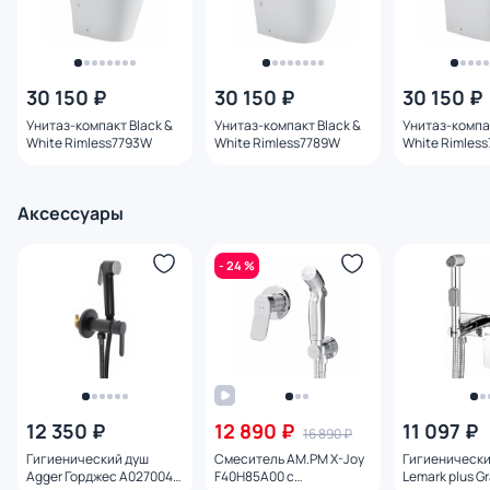
30 150 ₽
30 150 ₽
30 150 ₽
Унитаз-компакт Black &
Унитаз-компакт Black &
Унитаз-компак
White Rimless7793W
White Rimless7789W
White Rimles
Аксессуары
- 24 %
12 350 ₽
12 890 ₽
11 097 ₽
16 890 ₽
Гигиенический душ
Смеситель AM.PM X-Joy
Гигиенически
Agger Горджес A0270044
F40H85A00 с
Lemark plus G