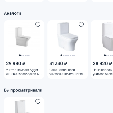
с встраиваемым
гигиеническим душем
LM1519C со с
смесителем
Аналоги
29 980 ₽
31 330 ₽
28 920 ₽
Унитаз-компакт Agger
Чаша напольного
Чаша наполь
AT02000 безободковый,
унитаза Allen Brau Infinity
унитаза Allen B
с микролифтом
4.21012.20 белый глянец
4.21001.20 бе
Вы просматривали