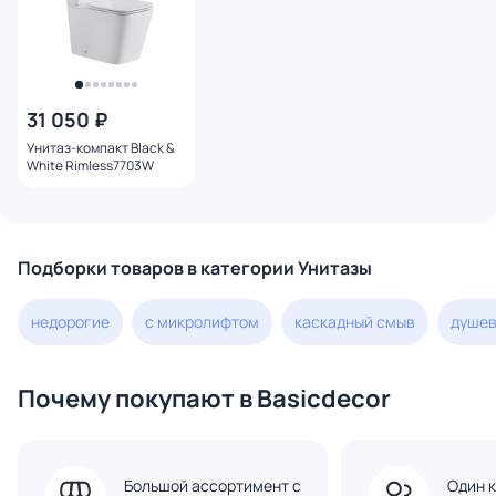
31 050 ₽
Унитаз-компакт Black &
White Rimless7703W
Подборки товаров в категории Унитазы
недорогие
с микролифтом
каскадный смыв
душев
Почему покупают в Basicdecor
Большой ассортимент с
Один к