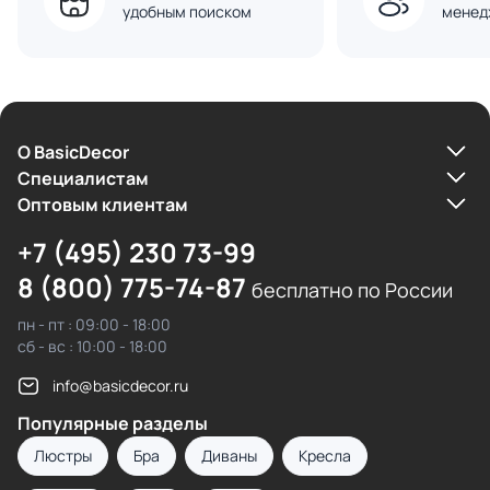
удобным поиском
менед
О BasicDecor
Cпециалистам
Оптовым клиентам
+7 (495) 230 73-99
8 (800) 775-74-87
бесплатно по России
пн - пт : 09:00 - 18:00
сб - вс : 10:00 - 18:00
info@basicdecor.ru
Популярные разделы
Люстры
Бра
Диваны
Кресла