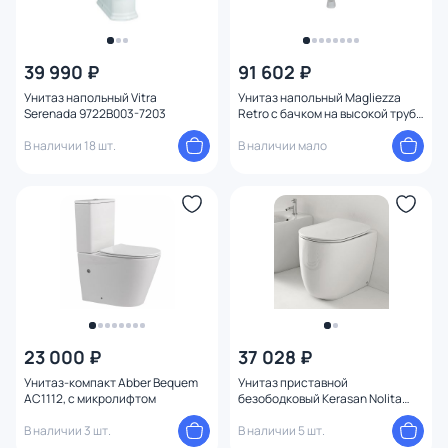
39 990 ₽
91 602 ₽
Унитаз напольный Vitra
Унитаз напольный Magliezza
Serenada 9722B003-7203
Retro с бачком на высокой трубе
7010M-do
В наличии 18 шт.
В наличии мало
23 000 ₽
37 028 ₽
Унитаз-компакт Abber Bequem
Унитаз приставной
AC1112, с микролифтом
безободковый Kerasan Nolita
531801
В наличии 3 шт.
В наличии 5 шт.