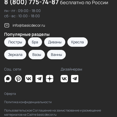
8 (800) 775-74-87
бесплатно по России
пн - пт : 09:00 - 18:00
сб - вс : 10:00 - 18:00
info@basicdecor.ru
Популярные разделы
Люстры
Бра
Диваны
Кресла
Зеркала
Вазы
Ванны
Соц. сети
Дизайнерам
Оферта
Политика конфиденциальности
Пользовательское Соглашение на заимствование и размещение
материалов на Сайте basicdecor.ru