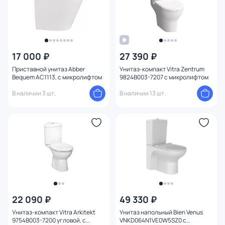
17 000 ₽
27 390 ₽
Приставной унитаз Abber
Унитаз-компакт Vitra Zentrum
Bequem AC1113, с микролифтом
9824B003-7207 с микролифтом
В наличии 3 шт.
В наличии 13 шт.
22 090 ₽
49 330 ₽
Унитаз-компакт Vitra Arkitekt
Унитаз напольный Bien Venus
9754B003-7200 угловой, с
VNKD064N1VE0W5SZ0 с