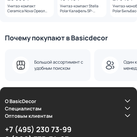
Унитаз-компакт
Унитаз-компакт Stella
Унитаз-монобл
Ceramica Nova Ореол
Polar Калафель SP-
Polar Бильбао
(Highlight) CN1802T
00001847
00001849
белый безободковый, с
микролифтом
Почему покупают в Basicdecor
Большой ассортимент с
Один к
удобным поиском
менед
О BasicDecor
Cпециалистам
Оптовым клиентам
+7 (495) 230 73-99