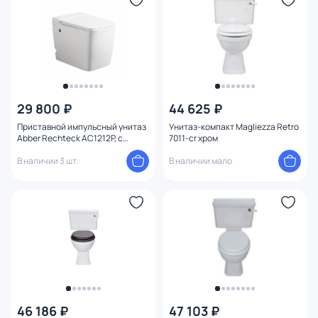
29 800 ₽
44 625 ₽
Приставной импульсный унитаз
Унитаз-компакт Magliezza Retro
Abber Rechteck AC1212P, с
7011-cr хром
микролифтом
В наличии 3 шт.
В наличии мало
46 186 ₽
47 103 ₽