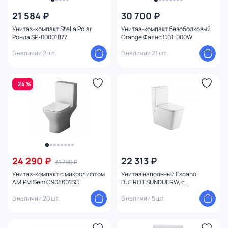
21 584 ₽
30 700 ₽
Унитаз-компакт Stella Polar
Унитаз-компакт безободковый
Ронда SP-00001877
Orange Фаянс C01-000W
В наличии 2 шт.
В наличии 21 шт.
- 24 %
24 290 ₽
22 313 ₽
31 790 ₽
Унитаз-компакт с микролифтом
Унитаз напольный Esbano
AM.PM Gem C908601SC
DUERO ESUNDUERW, с
микролифтом
В наличии 20 шт.
В наличии 5 шт.