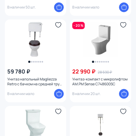
безободковый, с микролифтом
7009M-br
В наличии 50 шт.
В наличии мало
- 20 %
59 780 ₽
22 990 ₽
28 590 ₽
Унитаз напольный Magliezza
Унитаз-компакт с микролифтом
Retro с бачком на средней трубе
AM.PM Sense C748600SC
7009M-cr
В наличии мало
В наличии 20 шт.