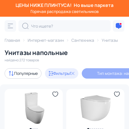
ЦЕНЫ НИЖЕ ПЛИНТУСА!
Но выше паркета
Фильтры
Горячая распродажа светильников
Тип монтажа: напольный
Категория:
Унитазы
Главная
Интернет-магазин
Сантехника
Унитазы
Унитазы напольные
ной
унитаз компакт
напольный
с инсталляцией
б
найдено 272 товаров
Акции
21
Популярные
Фильтры
1
Тип монтажа: н
с 3D-моделями
3
В наличии
136
Доставка
Цена