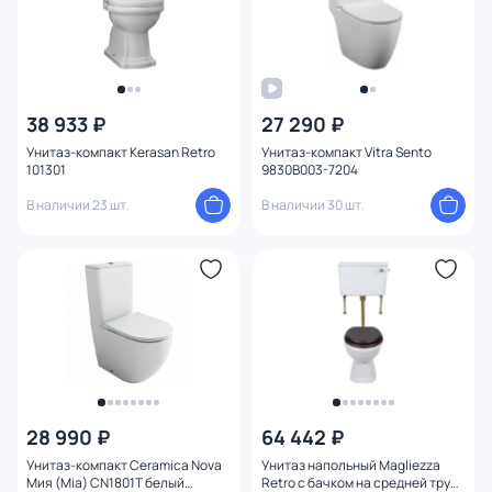
38 933 ₽
27 290 ₽
Унитаз-компакт Kerasan Retro
Унитаз-компакт Vitra Sento
101301
9830B003-7204
В наличии 23 шт.
В наличии 30 шт.
28 990 ₽
64 442 ₽
Унитаз-компакт Ceramica Nova
Унитаз напольный Magliezza
Мия (Mia) CN1801T белый
Retro с бачком на средней трубе