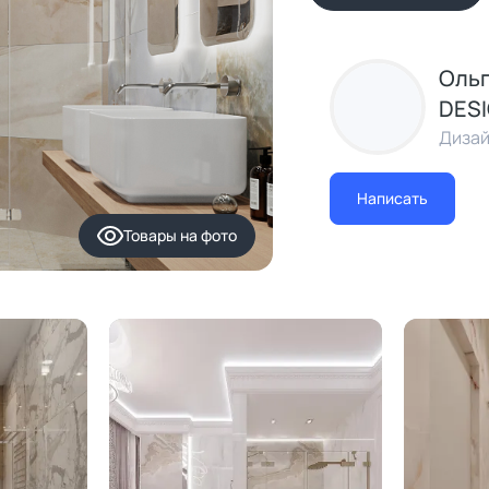
Ольг
DES
Дизай
Написать
Товары
на фото