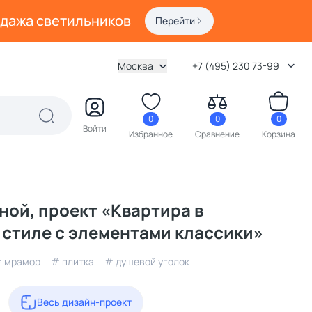
одажа светильников
Перейти
Москва
+7 (495) 230 73-99
0
0
0
Войти
Избранное
Сравнение
Корзина
ной, проект «Квартира в
стиле с элементами классики»
 мрамор
# плитка
# душевой уголок
Весь дизайн-проект