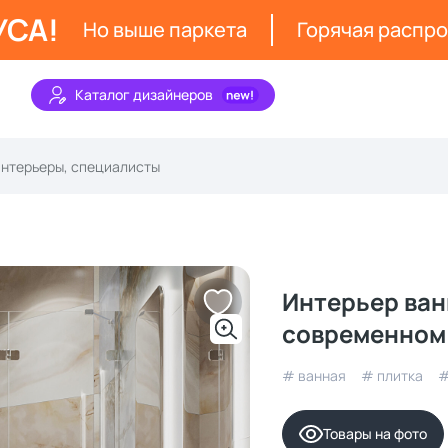
УСА!
Но выше паркета
Горячая распр
Каталог дизайнеров
Интерьер ван
современном 
# ванная
# плитка
#
Товары на фото