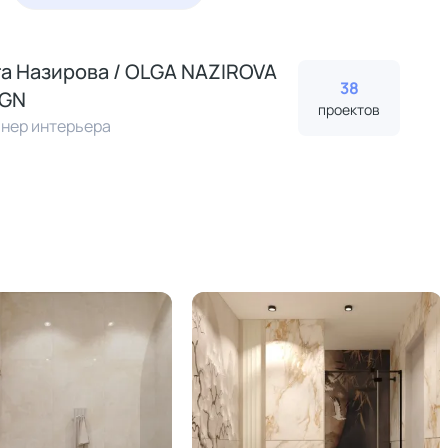
а Назирова / OLGA NАZIROVA
38
IGN
проектов
нер интерьера