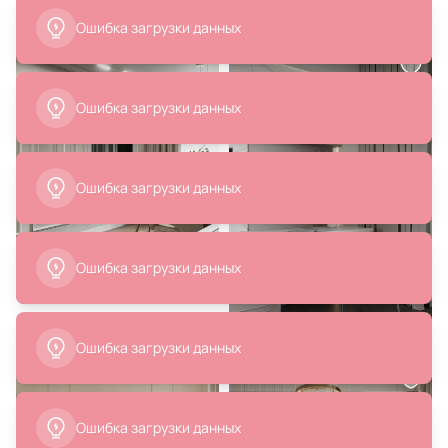
14 900 ₽
64 990 ₽
Ошибка загрузки данных
Стул MAK-interior BD-2866117
Кресло La Forma (ex Julia Grup)
Brida свтело-серое BD-1004839
В корзину
В корзину
Ошибка загрузки данных
Ошибка загрузки данных
Ошибка загрузки данных
20 990 ₽
Подушка La Forma (ex Julia Grup)
Martina BD-2860223 из
необработанной ткани букле 60
x 70 см
В корзину