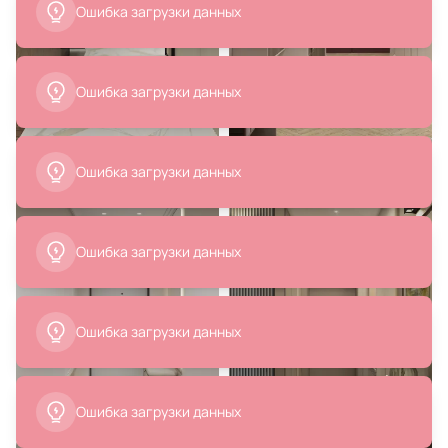
5 900 ₽
4 290 ₽
3 540 ₽
Подвесной светильник Eurosvet
Ваза декоративная SIRANANA
Pacific в стиле лофт 50255/1
Eglo 421235
латунь
В корзину
В корзину
5 738 ₽
14 990 ₽
Ваза декоративная DELNITE Eglo
Ваза La Forma (ex Julia Grup)