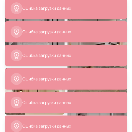
Подвесной светильник Loft It
Подвесной светильник Lussole
Ring LED 3000K 158W 10017/4M
Гилмер LSP-0931
В корзину
В корзину
10 160 ₽
16 490 ₽
Светильник подвесной
Светильник подвесной
Nowodvorski LASER 8798
Nowodvorski EYE 8800
В корзину
В корзину