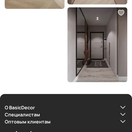
О BasicDecor
Cпециалистам
Оптовым клиентам