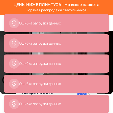
ЦЕНЫ НИЖЕ ПЛИНТУСА!
Но выше паркета
Горячая распродажа светильников
Ошибка загрузки данных
Ошибка загрузки данных
Ошибка загрузки данных
Все
Подвесные светильники
Люстры
Вазы
Ошибка загрузки данных
Товары на фото
+ 20
20 позиций
Ошибка загрузки данных
Интерьер коридора и прихожей, проект