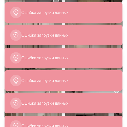
421082
Anner BD-1202066
В корзину
В корзину
5 363 ₽
16 830 ₽
10 603 ₽
Ваза декоративная SIRANANA
Ваза декоративная 22х22х28см
Eglo 421234
BD-2863747
В корзину
В корзину