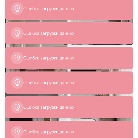
1 800 ₽
Подушка декоративная RELAX
ОГОГО Обстановочка серый BD-
1907537
В корзину