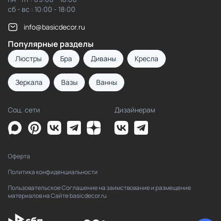
сб - вс : 10:00 - 18:00
info@basicdecor.ru
Популярные разделы
Люстры
Бра
Диваны
Кресла
Зеркала
Вазы
Ванны
Соц. сети
Дизайнерам
Оферта
Политика конфиденциальности
Пользовательское Соглашение на заимствование и размещение
материалов на Сайте basicdecor.ru