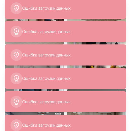
Ошибка загрузки данных
26 269 ₽
27 459 ₽
24 999 ₽
Стул Kartell BD-978588
Настольная лампа Lightstar
LOFT E14 1х40W 865914 хром
Ошибка загрузки данных
В корзину
В корзину
Ошибка загрузки данных
Ошибка загрузки данных
2 951 ₽
10 900 ₽
Бра Lumion QUINN 3661/1W
Настенный светильник
Ошибка загрузки данных
MODERNI
поворотный для чтения Legend
1870-1W
В корзину
В корзину
Ошибка загрузки данных