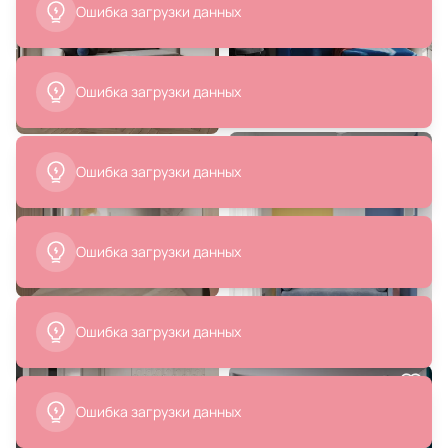
для чтения Arte Lamp Dorm
A1408AP-1AB
В корзину
В корзину
5 665 ₽
2 833 ₽
Настенный светильник Loft It
Halley 10046W Gold с янтарным
плафоном
В корзину