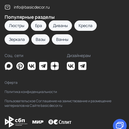
info@basicdecor.ru
Популярные разделы
Люстры
Бра
Диваны
Кресла
Зеркала
Вазы
Ванны
Соц. сети
Дизайнерам
Оферта
Политика конфиденциальности
Пользовательское Соглашение на заимствование и размещение
материалов на Сайте basicdecor.ru