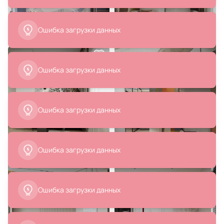
18 942 ₽
245 990 ₽
Настенный светильник на
2-местный модульный диван
кронштейне Odeon Light ARTA
синего цвета 188 см Neom La
4126/1WD белый
Forma (ex Julia Grup) BD-2607707
В корзину
В корзину
2 290 ₽
7 990 ₽
Настенный светильник
Бра Loke Led BD-125556
поворотный с выключателем