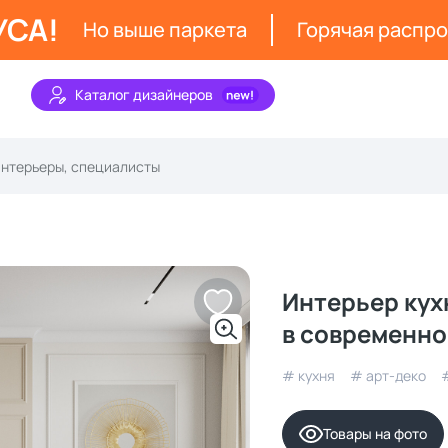
УСА!
Но выше паркета
Горячая распр
Каталог дизайнеров
Интерьер кух
в современно
# кухня
# арт-деко
Товары на фото