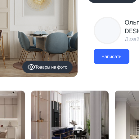
Ольг
DES
Дизай
Написать
Товары
на фото