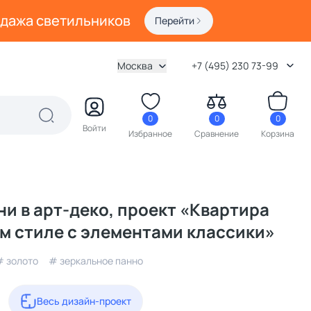
одажа светильников
Перейти
Москва
+7 (495) 230 73-99
0
0
0
Войти
Избранное
Сравнение
Корзина
ни в арт-деко, проект «Квартира
м стиле с элементами классики»
# золото
# зеркальное панно
Весь дизайн-проект