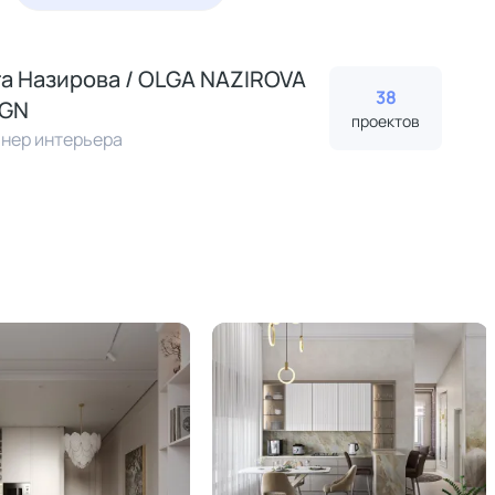
а Назирова / OLGA NАZIROVA
38
IGN
проектов
нер интерьера