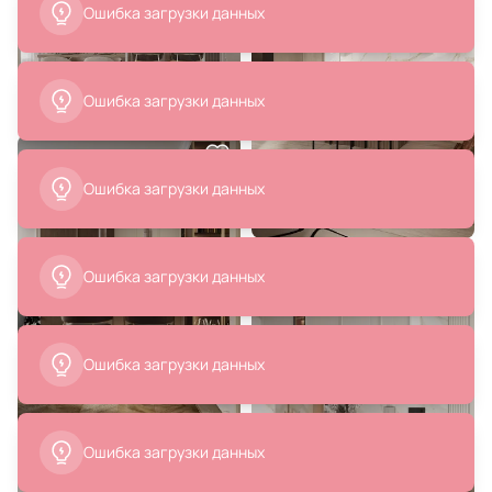
698 ₽
27 690 ₽
Подвесной светильник
Подвесной светильник Belfast
Elektrostandard DLN050 GX53
Ravenhill 3271B BR MB
белый/золото
В корзину
В корзину
14 950 ₽
17 900 ₽
10 465 ₽