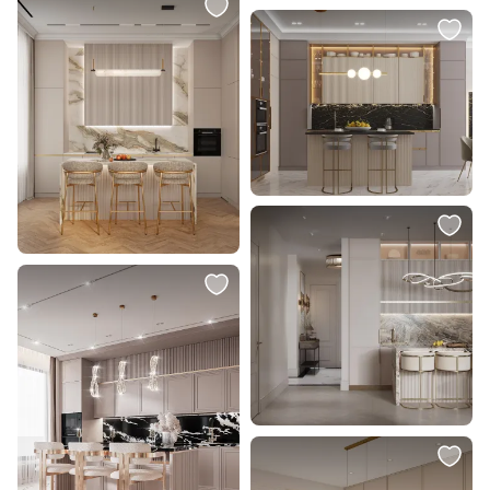
17 500 ₽
17 900 ₽
12 250 ₽
Светильник подвесной Stilfort
Стул полубарный Bergenson
Zaira / Заира 2097/03/02P
Bjorn Eirill BD-3013403
В корзину
В корзину
4 900 ₽
17 900 ₽
Светильник подвесной Aployt
Стул полубарный элегантный
Sara APL.039.16.06
Bergenson Bjorn BD-3012829
В корзину
В корзину