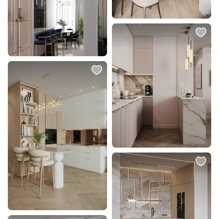
Светильник подвесной
Подвесной светильник Loft It
Glassburg Light LINZA BD-226686
Selene E27 60W 2031-E
В корзину
В корзину
10 700 ₽
4 900 ₽
Подвесной светильник со
Светильник подвесной Aployt
стеклянным плафоном Eurosvet
Sara APL.039.06.06
50188/1 дымчатый
В корзину
В корзину