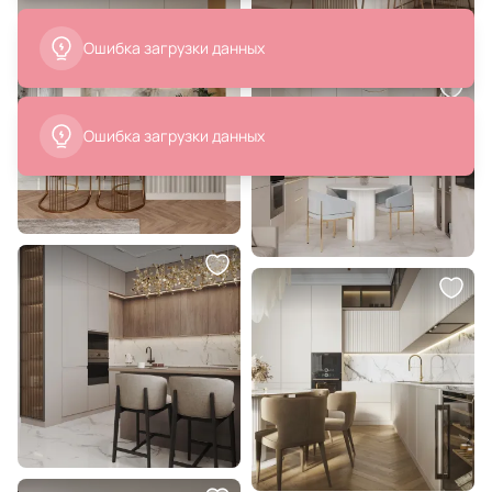
Светильник подвесной Stilfort
Стул барный полукруглый
Zaira / Заира 2097/01/02P
Bergenson Bjorn BD-3013401
В корзину
В корзину
84 265 ₽
17 480 ₽
Подвесной светильник KUTEK
Кресло барное R-Home Oscar
MOOD Artu Glass ART-ZW-
бежевое 410218151h_Diag
1(Z)G350
бежевое_золото_БАР
В корзину
В корзину