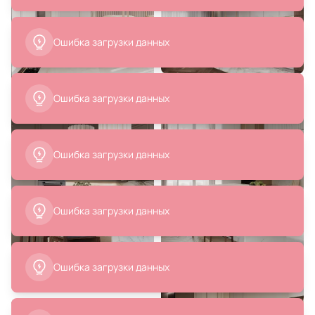
44 788 ₽
24 280 ₽
Смеситель для кухонной мойки
Смеситель для кухонной мойки
Omoikiri Kanto-Bn 4994298
SANCOS Дора (Dora) SC4003BG,
сталь/белый
брашированное золото, PVD
В корзину
В корзину
34 900 ₽
20 790 ₽
Смеситель для кухонной мойки
Смеситель для кухонной мойки
Paulmark Tornado To213402-BG,
SANCOS Гарда (Garda)
брашированное золото
SC4009BG, брашированное
золото, PVD
В корзину
В корзину