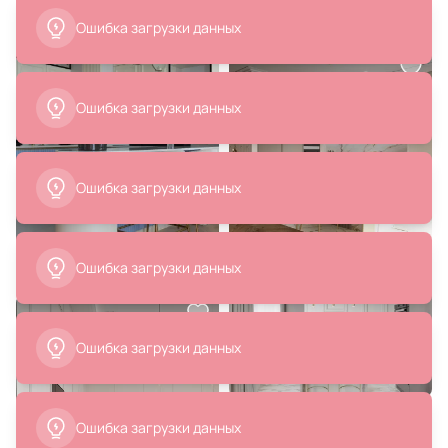
23 900 ₽
43 788 ₽
Смеситель для кухонной мойки
Смеситель для кухонной мойки
Paulmark Heller He213218-BG
Omoikiri Kanto-С 4994015
золото
В корзину
В корзину
32 900 ₽
19 290 ₽
Смеситель для кухонной мойки
Смеситель для кухонной мойки
Paulmark Lange La214212-G,
Milacio Ultra MCU.554.GD золото
золото
В корзину
В корзину