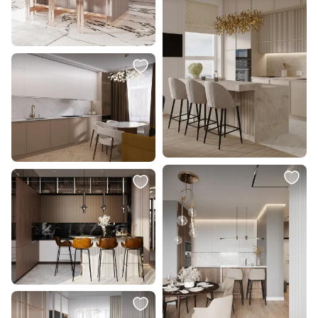
17 900 ₽
18 140 ₽
Стул барный Bergenson Bjorn
Светильник подвесной Arte
Coral BD-2366587
Lamp A4182SP-3BR
В корзину
В корзину
59 000 ₽
12 120 ₽