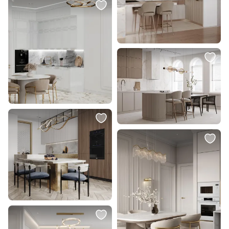
29 814 ₽
7 900 ₽
13 499 ₽
5 900 ₽
Люстра Lightstar COLORE LED
Подвесной светильник Indigo
E27 1х8W 805303
13013/1P Gold
В корзину
В корзину
7 200 ₽
5 300 ₽
Подвес Kink Light Меркурий
Подвес Favourite Oportet 2786-
07562-30,21
1P
В корзину
В корзину