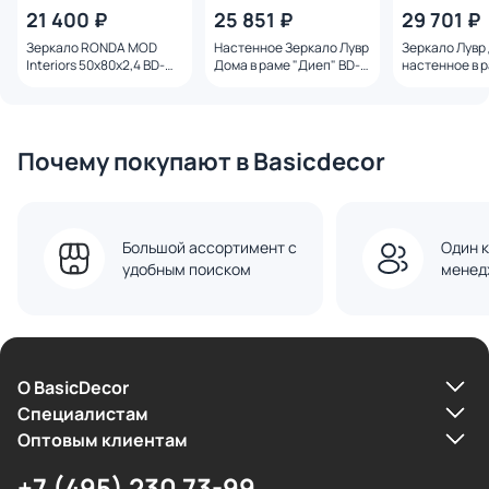
21 400 ₽
25 851 ₽
29 701 ₽
Зеркало RONDA MOD
Настенное Зеркало Лувр
Зеркало Лувр
Interiors 50х80х2,4 BD-
Дома в раме "Диеп" BD-
настенное в 
3233395
3233235
"Минклер" BD
Почему покупают в Basicdecor
Большой ассортимент с
Один к
удобным поиском
менед
О BasicDecor
Cпециалистам
Оптовым клиентам
+7 (495) 230 73-99