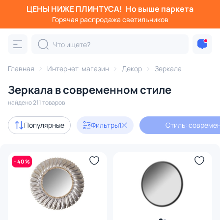
ЦЕНЫ НИЖЕ ПЛИНТУСА!
Но выше паркета
Фильтры
Горячая распродажа светильников
Стиль: современный
Категория:
Зеркала
Главная
Интернет-магазин
Декор
Зеркала
Зеркала в современном стиле
в раме
напольные
зеркальные панно
для ванной
найдено 211 товаров
Акции
22
Популярные
Фильтры
1
Стиль: совреме
с 3D-моделями
8
- 40 %
В наличии
132
Доставка
Цена