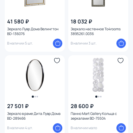
41 580 ₽
18 032 ₽
Зеркало Лувр Дома Велингтон
Зеркало настенное To4rooms
BD-136076
3895261.0036
В наличии 5 шт.
В наличии 3 шт.
27 501 ₽
28 600 ₽
Зеркало в раме Дита Лувр Дома
Панно Mart Gallery Кольца с
BD-289466
зеркалами BD-75504
В наличии 4 шт.
В наличии мало