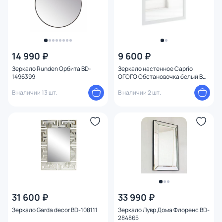
14 990 ₽
9 600 ₽
Зеркало Runden Орбита BD-
Зеркало настенное Caprio
1496399
ОГОГО Обстановочка белый BD-
1759597
В наличии 13 шт.
В наличии 2 шт.
31 600 ₽
33 990 ₽
Зеркало Garda decor BD-108111
Зеркало Лувр Дома Флоренс BD-
284865