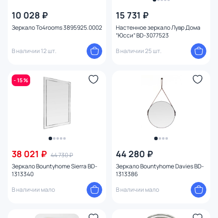
10 028 ₽
15 731 ₽
Зеркало To4rooms 3895925.0002
Настенное зеркало Лувр Дома
“Юсси” BD-3077523
В наличии 12 шт.
В наличии 25 шт.
- 15 %
38 021 ₽
44 280 ₽
44 730 ₽
Зеркало Bountyhome Sierra BD-
Зеркало Bountyhome Davies BD-
1313340
1313386
В наличии мало
В наличии мало