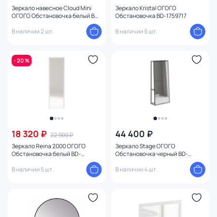
Материал рамы
Зеркало навесное Cloud Mini
Зеркало Kristal ОГОГО
ОГОГО Обстановочка белый BD-
Обстановочка BD-1759717
1759648
В наличии 2 шт.
В наличии 6 шт.
- 20 %
18 320 ₽
44 400 ₽
22 900 ₽
Зеркало Reina 2000 ОГОГО
Зеркало Stage ОГОГО
Обстановочка белый BD-
Обстановочка черный BD-
1759720
1759728
В наличии 5 шт.
В наличии 4 шт.