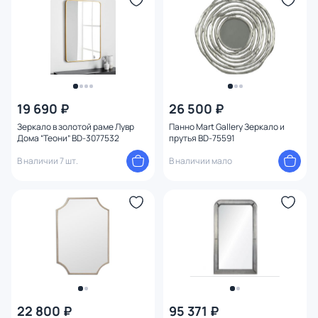
19 690 ₽
26 500 ₽
Зеркало в золотой раме Лувр
Панно Mart Gallery Зеркало и
Дома “Теони” BD-3077532
прутья BD-75591
В наличии 7 шт.
В наличии мало
22 800 ₽
95 371 ₽