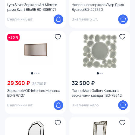
Lyra Silver Зеркало Art Mirror в
Напольное зеркало Лувр Дома
раме Svart 65х95 BD-3065171
Вустер BD-227350
В наличии 6 шт.
В наличии 5 шт.
- 20 %
29 360 ₽
32 500 ₽
36 700 ₽
Зеркало MOD Interiors Menorca
Панно Mart Gallery Кольца с
BD-876127
зеркалами квадрат BD-75542
В наличии 4 шт.
В наличии мало