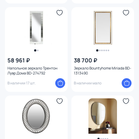
58 961 ₽
38 700 ₽
Напольное зеркало Трентон
Зеркало Bountyhome Miriada BD-
Лувр Дома BD-274792
1313490
В наличии 17 шт.
В наличии мало