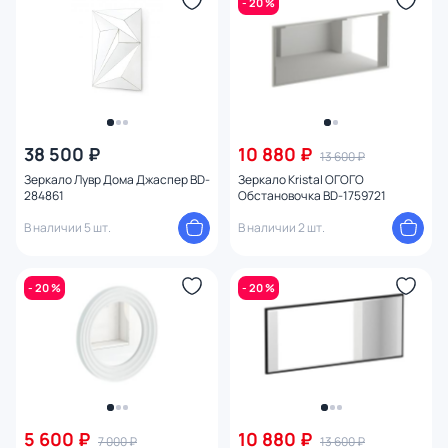
- 20 %
Оформление
Длина (см)
Глубина (см)
38 500 ₽
10 880 ₽
13 600 ₽
Установка
Зеркало Лувр Дома Джаспер BD-
Зеркало Kristal ОГОГО
284861
Обстановочка BD-1759721
Ширина (см)
В наличии 5 шт.
В наличии 2 шт.
Высота (см)
- 20 %
- 20 %
Диаметр (см)
Конструкция
Ориентация
5 600 ₽
10 880 ₽
7 000 ₽
13 600 ₽