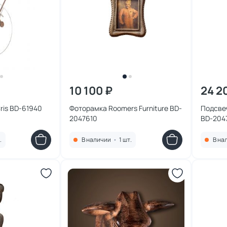
10 100 ₽
24 2
ris BD-61940
Фоторамка Roomers Furniture BD-
Подсвеч
2047610
BD-204
.
В наличии
•
1 шт.
В на