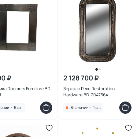
00 ₽
2 128 700 ₽
ка Roomers Furniture BD-
Зеркало Рекс Restoration
1
Hardware BD-2047564
личии
•
5 шт.
В наличии
•
1 шт.