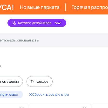
УСА!
Но выше паркета
Горячая распр
Каталог дизайнеров
в
 помещения
Тип декора
миум-класс
Сбросить все фильтры