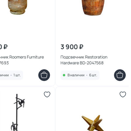
0 ₽
3 900 ₽
ник Roomers Furniture
Подсвечник Restoration
7693
Hardware BD-2047568
личии
•
1 шт.
В наличии
•
6 шт.