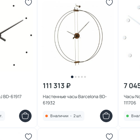
111 313 ₽
7 04
J BD-61917
Настенные часы Barcelona BD-
Часы No
61932
111706
т.
В наличии
•
2 шт.
В на