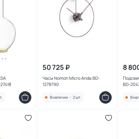
50 725 ₽
8 80
LSA
Часы Nomon Micro Anda BD-
Подсвеч
927418
1278790
BD-204
т.
В наличии
•
2 шт.
В на