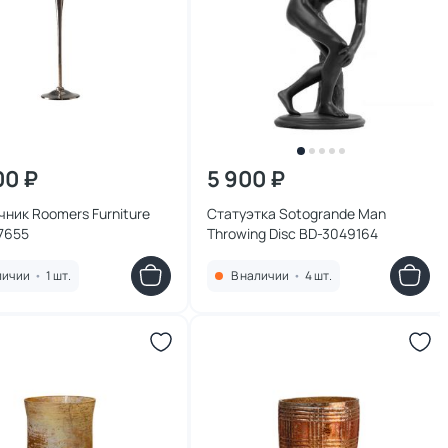
00 ₽
5 900 ₽
ник Roomers Furniture
Статуэтка Sotogrande Man
7655
Throwing Disc BD-3049164
личии
•
1 шт.
В наличии
•
4 шт.