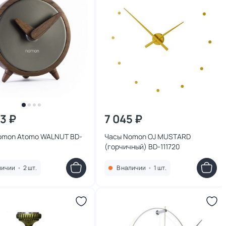
33 ₽
7 045 ₽
omon Atomo WALNUT BD-
Часы Nomon OJ MUSTARD
(горчичный) BD-111720
личии
•
2 шт.
В наличии
•
1 шт.