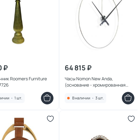
0 ₽
64 815 ₽
ник Roomers Furniture
Часы Nomon New Anda,
7726
(основание - хромированная
сталь/стрелки - черный лак).
D=70см, H=100см BD-111759
личии
•
1 шт.
В наличии
•
3 шт.