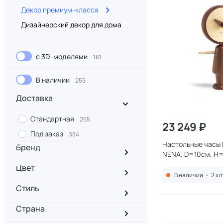
Декор премиум-класса
Дизайнерский декор для дома
с 3D-моделями
161
В наличии
255
Доставка
Стандартная
255
23 249 ₽
Под заказ
384
Настольные часы
Бренд
NENA. D=10см, H=
полированная лат
Цвет
корпус - орех) BD
В наличии
•
2 шт
Стиль
Страна