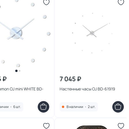
5 ₽
7 045 ₽
mon OJ mini WHITE BD-
Настенные часы OJ BD-61919
личии
•
6 шт.
В наличии
•
2 шт.