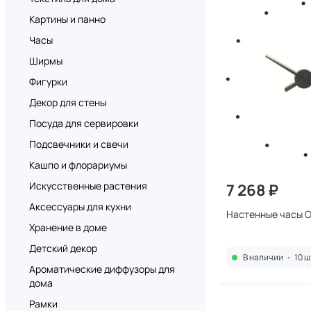
Картины и панно
Часы
Ширмы
Фигурки
Декор для стены
Посуда для сервировки
Подсвечники и свечи
Кашпо и флорариумы
Искусственные растения
7 268 ₽
Аксессуары для кухни
Настенные часы O
Хранение в доме
Детский декор
В наличии
•
10 ш
Ароматические диффузоры для
дома
Рамки