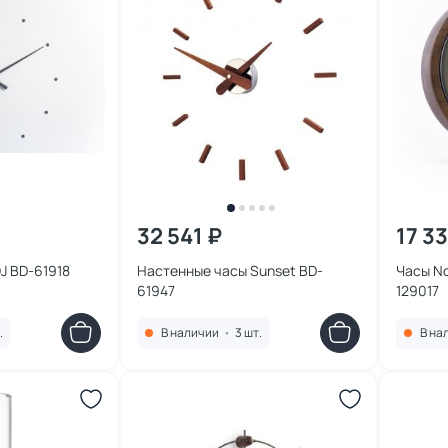
32 541 ₽
17 3
J BD-61918
Настенные часы Sunset BD-
Часы N
61947
129017
.
В наличии
•
3 шт.
В на