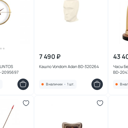
7 490 ₽
43 4
PUNTOS
Кашпо Vondom Adan BD-320264
Часы Бе
-2095697
BD-204
.
В наличии
•
1 шт.
В на