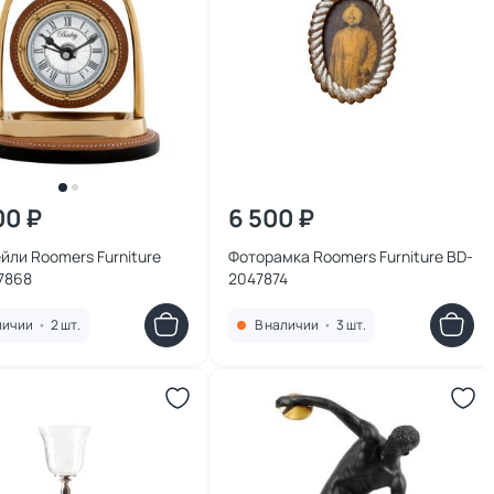
00 ₽
6 500 ₽
йли Roomers Furniture
Фоторамка Roomers Furniture BD-
7868
2047874
личии
•
2 шт.
В наличии
•
3 шт.