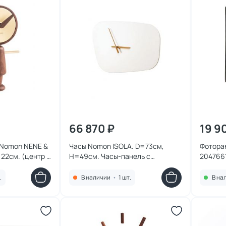
66 870 ₽
19 9
 Nomon NENE &
Часы Nomon ISOLA. D=73см,
Фоторам
22см. (центр -
H=49см. Часы-панель с
204766
унь/стрелки и
отделкой деревянного корпуса
-2788698
белым лаком, стрелки дуб или
.
В наличии
•
1 шт.
В на
орех BD-2788546