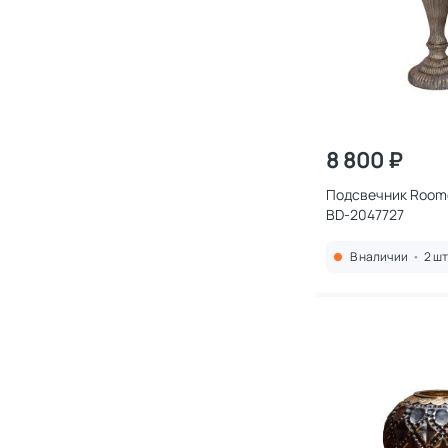
8 800 ₽
Подсвечник Roome
BD-2047727
В наличии
•
2 шт