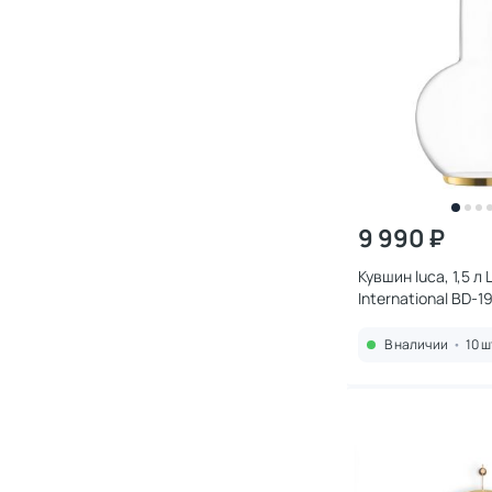
9 990 ₽
Кувшин luca, 1,5 л 
International BD-1
В наличии
•
10 ш