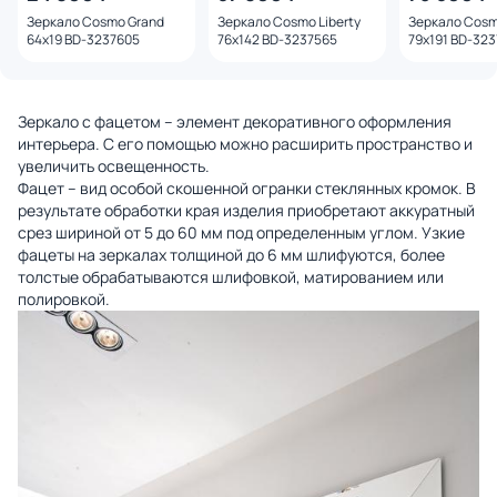
Зеркало Cosmo Grand
Зеркало Cosmo Liberty
Зеркало Cosmo
64x19 BD-3237605
76x142 BD-3237565
79x191 BD-32
Зеркало с фацетом – элемент декоративного оформления
интерьера. С его помощью можно расширить пространство и
увеличить освещенность.
Фацет – вид особой скошенной огранки стеклянных кромок. В
результате обработки края изделия приобретают аккуратный
срез шириной от 5 до 60 мм под определенным углом. Узкие
фацеты на зеркалах толщиной до 6 мм шлифуются, более
толстые обрабатываются шлифовкой, матированием или
полировкой.