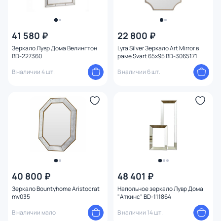
41 580 ₽
22 800 ₽
Зеркало Лувр Дома Велингтон
Lyra Silver Зеркало Art Mirror в
BD-227360
раме Svart 65х95 BD-3065171
В наличии 4 шт.
В наличии 6 шт.
40 800 ₽
48 401 ₽
Зеркало Bountyhome Aristocrat
Напольное зеркало Лувр Дома
mv035
"Аткинс" BD-111864
В наличии мало
В наличии 14 шт.