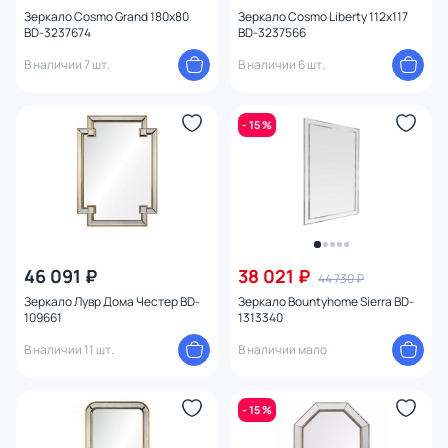
Зеркало Cosmo Grand 180x80
Зеркало Cosmo Liberty 112x117
BD-3237674
BD-3237566
В наличии 7 шт.
В наличии 6 шт.
- 15 %
46 091 ₽
38 021 ₽
44 730 ₽
Зеркало Лувр Дома Честер BD-
Зеркало Bountyhome Sierra BD-
109661
1313340
В наличии 11 шт.
В наличии мало
- 15 %