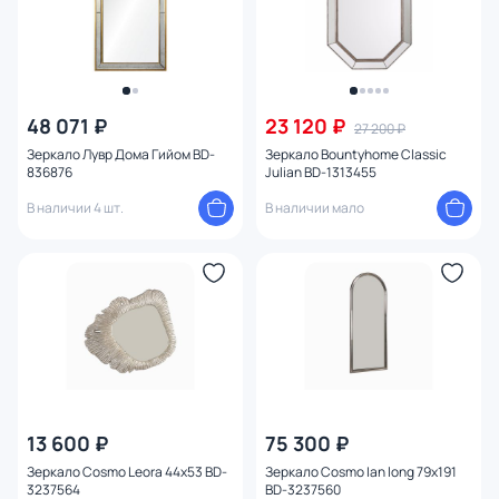
48 071 ₽
23 120 ₽
27 200 ₽
Зеркало Лувр Дома Гийом BD-
Зеркало Bountyhome Classic
836876
Julian BD-1313455
В наличии 4 шт.
В наличии мало
13 600 ₽
75 300 ₽
Зеркало Cosmo Leora 44x53 BD-
Зеркало Cosmo Ian long 79x191
3237564
BD-3237560