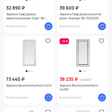
32 890 ₽
39 600 ₽
Зеркало Лувр Дома в
Зеркало Лувр Дома в золотой
зеркальной раме "Корк" BD-
раме "Аманда" BD-3233228
3233230
В наличии 6 шт.
В наличии 3 шт.
- 15 %
73 440 ₽
38 235 ₽
44 982 ₽
Зеркало Bountyhome Ruiz mv214
Зеркало Bountyhome Monic
mv189
В наличии мало
В наличии мало