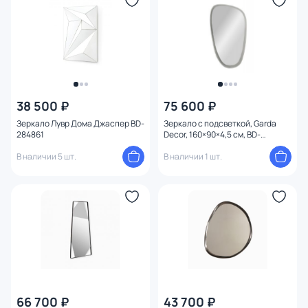
Длина (см)
Глубина (см)
Установка
38 500 ₽
75 600 ₽
Ширина (см)
Зеркало Лувр Дома Джаспер BD-
Зеркало с подсветкой, Garda
284861
Decor, 160×90×4,5 см, BD-
3250152
Высота (см)
В наличии 5 шт.
В наличии 1 шт.
Диаметр (см)
Конструкция
Ориентация
Материал рамы
66 700 ₽
43 700 ₽