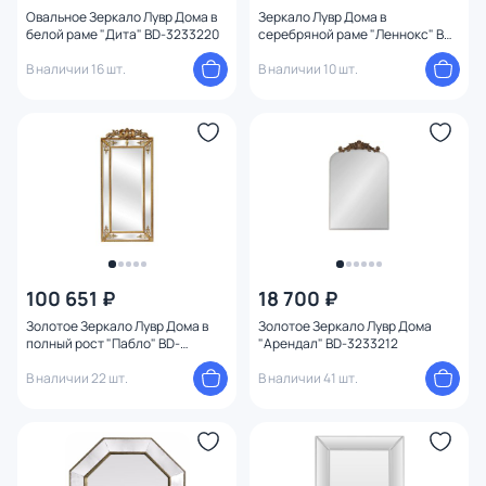
Овальное Зеркало Лувр Дома в
Зеркало Лувр Дома в
белой раме "Дита" BD-3233220
серебряной раме "Леннокс" BD-
3233218
В наличии 16 шт.
В наличии 10 шт.
100 651 ₽
18 700 ₽
Золотое Зеркало Лувр Дома в
Золотое Зеркало Лувр Дома
полный рост "Пабло" BD-
"Арендал" BD-3233212
3233213
В наличии 22 шт.
В наличии 41 шт.