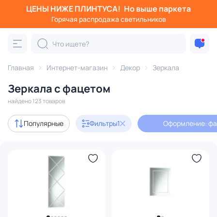
ЦЕНЫ НИЖЕ ПЛИНТУСА!
Но выше паркета
Фильтры
Горячая распродажа светильников
Оформление: фацет
Категория:
Зеркала
Главная
Интернет-магазин
Декор
Зеркала
Зеркала с фацетом
ьшие
в полный рост
с фацетом
в стиле лофт
прем
найдено 123 товаров
Акции
7
Популярные
Фильтры
1
Оформление: ф
В наличии
76
Доставка
Цена
От
До