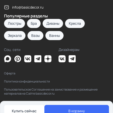
info@basicdecor.ru
Популярные разделы
Люстры
Бра
Диваны
Кресла
Зеркала
Вазы
Ванны
Соц. сети
Дизайнерам
Оферта
Политика конфиденциальности
Пользовательское Соглашение на заимствование и размещение
материалов на Сайте basicdecor.ru
Купить сейчас
В корзину