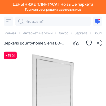
ЦЕНЫ НИЖЕ ПЛИНТУСА!
Но выше паркета
Горячая распродажа светильников
Главная
Интернет-магазин
Декор
Зеркала
Bounty
Зеркало Bountyhome Sierra BD-
1313340
- 15 %