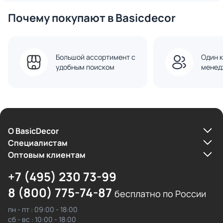
Почему покупают в Basicdecor
Большой ассортимент с
Один к
удобным поиском
менед
О BasicDecor
Cпециалистам
Оптовым клиентам
+7 (495) 230 73-99
8 (800) 775-74-87
бесплатно по России
пн - пт : 09:00 - 18:00
сб - вс : 10:00 - 18:00