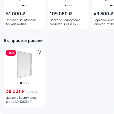
51 000 ₽
109 080 ₽
49 800 ₽
Зеркало Bountyhome
Зеркало Bountyhome
Зеркало Boun
Miriada mv044
Modesto BD-1313385
Mirrored loft 
Вы просматривали
- 15 %
38 021 ₽
44 730 ₽
Зеркало Bountyhome
Sierra BD-1313340