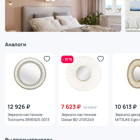
Аналоги
- 37 %
12 926 ₽
7 623 ₽
10 613 ₽
12 100 ₽
Зеркало настенное
Зеркало настенное
Зеркало деко
To4rooms 3895925.0013
Glasar BD-2105249
MITSUKE Eglo
Вы просматривали