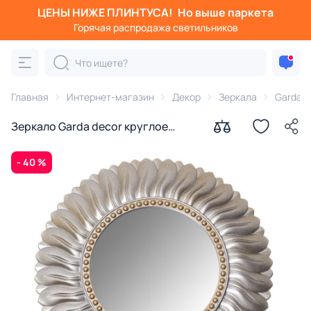
ЦЕНЫ НИЖЕ ПЛИНТУСА!
Но выше паркета
Горячая распродажа светильников
Главная
Интернет-магазин
Декор
Зеркала
Garda D
Зеркало Garda decor круглое
55,5х55,5х5,3
- 40 %