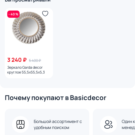
- 40 %
3 240 ₽
5 400 ₽
Зеркало Garda decor
круглое 55,5х55,5х5,3
Почему покупают в Basicdecor
Большой ассортимент с
Один к
удобным поиском
менед