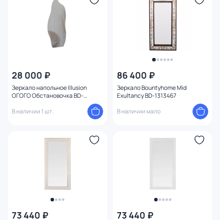
28 000 ₽
86 400 ₽
Зеркало напольное Illusion
Зеркало Bountyhome Mid
ОГОГО Обстановочка BD-
Exultancy BD-1313467
2687297
В наличии 1 шт.
В наличии мало
73 440 ₽
73 440 ₽