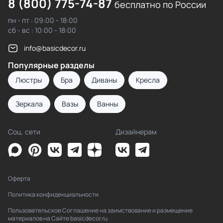
8 (800) 775-74-87
бесплатно по России
пн - пт : 09:00 - 18:00
сб - вс : 10:00 - 18:00
info@basicdecor.ru
Популярные разделы
Люстры
Бра
Диваны
Кресла
Зеркала
Вазы
Ванны
Соц. сети
Дизайнерам
Оферта
Политика конфиденциальности
Пользовательское Соглашение на заимствование и размещение
материалов на Сайте basicdecor.ru