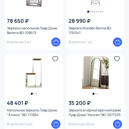
78 650 ₽
28 990 ₽
Зеркало напольное Лувр Дома
Зеркало Runden Вилла BD-
Венето BD-109613
1761541
В наличии 3 шт.
В наличии 1 шт.
48 401 ₽
35 200 ₽
Напольное зеркало Лувр Дома
Зеркало в черной арочной раме
"Аткинс" BD-111864
Лувр Дома “Хансен” BD-3077535
В наличии 14 шт.
В наличии 20 шт.