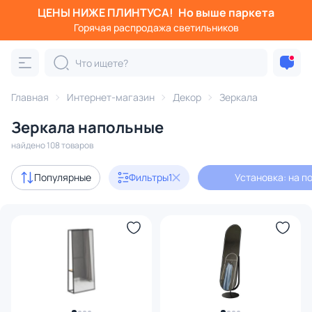
ЦЕНЫ НИЖЕ ПЛИНТУСА!
Но выше паркета
Фильтры
Горячая распродажа светильников
Установка: на пол
Категория:
Зеркала
Главная
Интернет-магазин
Декор
Зеркала
Зеркала напольные
в раме
напольные
зеркальные панно
для ванной
найдено 108 товаров
Акции
3
Популярные
Фильтры
1
Установка: на п
В наличии
77
Доставка
Цена
От
До