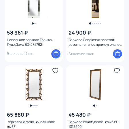
58 961 ₽
24 900 ₽
Напольное зеркало Трентон
Зеркало Genglass в золотой
Лувр Дома BD-274792
раме напольное прямоугольное
одностороннее ZELISO-1, 185 х
В наличии 17 шт.
45 см BD-2138119
В наличии мало
65 880 ₽
45 480 ₽
Зеркало Gerardo BountyHome
Зеркало Bountyhome Brown BD-
mv371
1313500