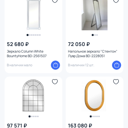
Глубина (см)
Установка
1
Ширина (см)
52 680 ₽
72 050 ₽
Высота (см)
Зеркало Column White
Напольное зеркало "Стентон"
BountyHome BD-2561507
Лувр Дома BD-2228051
Диаметр (см)
В наличии мало
В наличии 12 шт.
Конструкция
Ориентация
Материал рамы
97 571 ₽
163 080 ₽