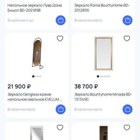
Напольное зеркало Лувр Дома
Зеркало Roma BountyHome BD-
Бишоп BD-2021898
2012836
В наличии 4 шт.
В наличии мало
21 900 ₽
38 700 ₽
Зеркало Genglass в раме
Зеркало Bountyhome Miriada BD-
напольное овальное EVELUM
1313490
Black, 163 х 54 см BD-2138112
В наличии мало
В наличии мало