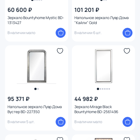
60 600 ₽
101 201 ₽
Зеркало Bountyhome Mystic BD-
Напольное зеркало Лувр Дома
1313427
"Кайли" Gold
В наличии мало
В наличии 6 шт.
95 371 ₽
44 982 ₽
Напольное зеркало Лувр Дома
Зеркало Mirage Black
Вустер BD-227350
BountyHome BD-2561496
В наличии 5 шт.
В наличии мало