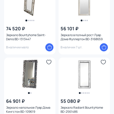
74 520 ₽
56 101 ₽
Зеркало Bountyhome Saint-
Зеркало в полный рост Лувр
Denis BD-1313447
Дома Фуллертон BD-3168659
В наличии мало
В наличии 7 шт.
64 901 ₽
55 080 ₽
Зеркало напольное Лувр Дома
Зеркало Radiant BountyHome
Кингстон BD-109619
BD-2561486