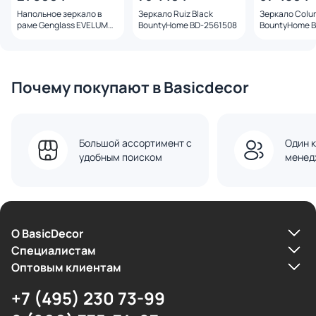
Напольное зеркало в
Зеркало Ruiz Black
Зеркало Colu
раме Genglass EVELUM
BountyHome BD-2561508
BountyHome B
BD-3244255 розовое
Почему покупают в Basicdecor
Большой ассортимент с
Один к
удобным поиском
менед
О BasicDecor
Cпециалистам
Оптовым клиентам
+7 (495) 230 73-99