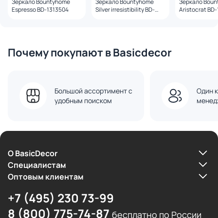
Зеркало Bountyhome
Зеркало Bountyhome
Зеркало Boun
Espresso BD-1313504
Silver irresistibility BD-
Aristocrat BD
1313485
Почему покупают в Basicdecor
Большой ассортимент с
Один к
удобным поиском
менед
О BasicDecor
Cпециалистам
Оптовым клиентам
+7 (495) 230 73-99
8 (800) 775-74-87
бесплатно по России