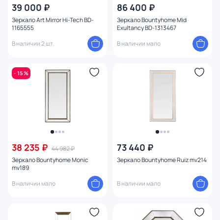
39 000 ₽
86 400 ₽
Зеркало Art Mirror Hi-Tech BD-
Зеркало Bountyhome Mid
1165555
Exultancy BD-1313467
В наличии 2 шт.
В наличии мало
- 15 %
38 235 ₽
73 440 ₽
44 982 ₽
Зеркало Bountyhome Monic
Зеркало Bountyhome Ruiz mv214
mv189
В наличии мало
В наличии мало