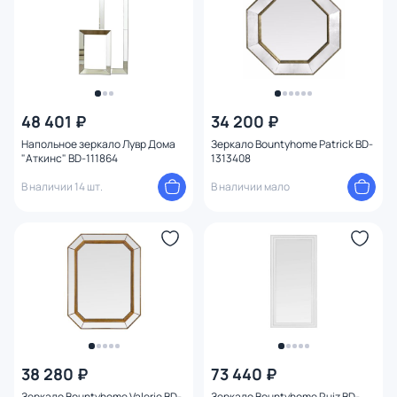
48 401 ₽
34 200 ₽
Напольное зеркало Лувр Дома
Зеркало Bountyhome Patrick BD-
"Аткинс" BD-111864
1313408
В наличии 14 шт.
В наличии мало
38 280 ₽
73 440 ₽
Зеркало Bountyhome Valerie BD-
Зеркало Bountyhome Ruiz BD-