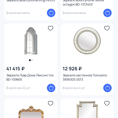
Зеркало Bountyhome King mv033
Зеркало Bountyhome Yellow
octagon BD-1313453
В наличии мало
В наличии мало
41 415 ₽
12 926 ₽
Зеркало Лувр Дома Лексингтон
Зеркало настенное To4rooms
BD-109665
3895925.0013
В наличии 22 шт.
В наличии 4 шт.