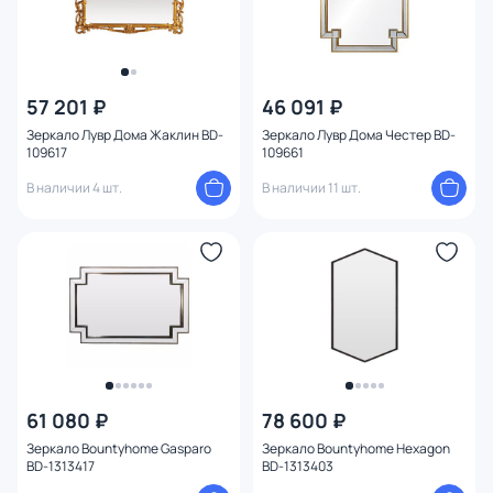
57 201 ₽
46 091 ₽
Зеркало Лувр Дома Жаклин BD-
Зеркало Лувр Дома Честер BD-
109617
109661
В наличии 4 шт.
В наличии 11 шт.
61 080 ₽
78 600 ₽
Зеркало Bountyhome Gasparo
Зеркало Bountyhome Hexagon
BD-1313417
BD-1313403