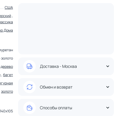
США
ерский
,
лассика
вр Дома
иуретан
 золото
Доставка - Москва
дерево
е
,
багет
игурная
Обмен и возврат
золото
Способы оплаты
140x105