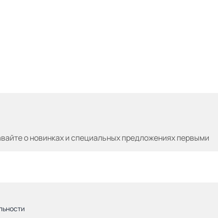
авайте
о новинках и специальных предложениях первыми
льности