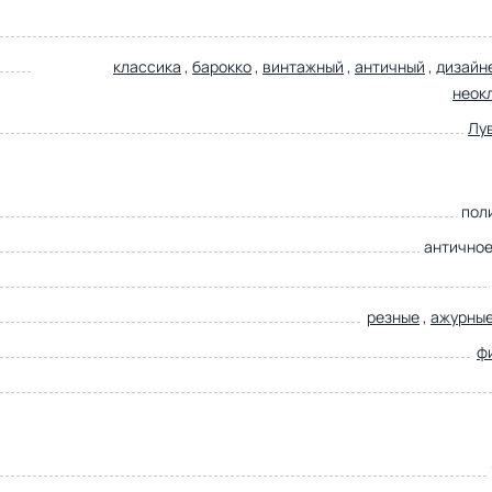
классика
,
барокко
,
винтажный
,
античный
,
дизайн
неок
Лу
пол
античное
резные
,
ажурны
ф