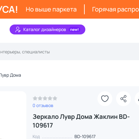
УСА!
Но выше паркета
Горячая распр
Каталог дизайнеров
Лувр Дома
0 отзывов
Зеркало Лувр Дома Жаклин BD-
109617
Код
BD-109617