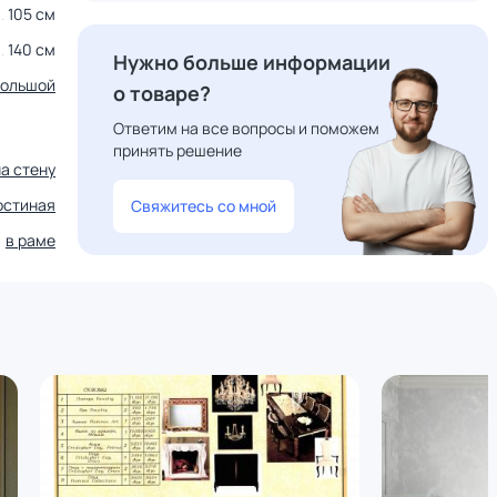
105 см
140 см
Нужно больше информации
большой
о товаре?
Ответим на все вопросы и поможем
принять решение
на стену
остиная
Свяжитесь со мной
в раме