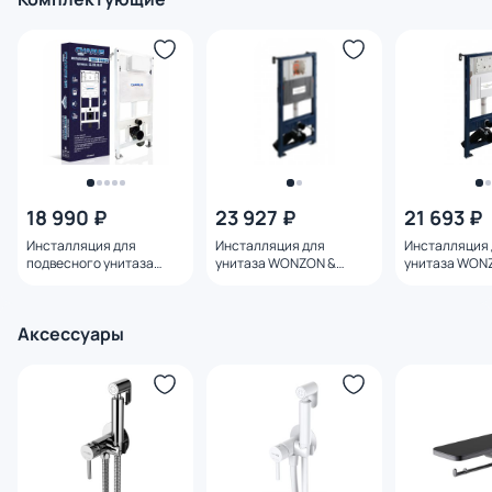
18 990 ₽
23 927 ₽
21 693 ₽
Инсталляция для
Инсталляция для
Инсталляция 
подвесного унитаза
унитаза WONZON &
унитаза WON
Charus Torre Bianco
WOGHAND WW-TI743A-H
WOGHAND WW
cc.300.80.01 механика
пневматическая
механическа
Аксессуары