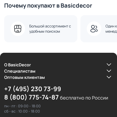
Почему покупают в Basicdecor
Большой ассортимент с
Один к
удобным поиском
менед
О BasicDecor
Cпециалистам
Оптовым клиентам
+7 (495) 230 73-99
8 (800) 775-74-87
бесплатно по России
пн - пт : 09:00 - 18:00
сб - вс : 10:00 - 18:00