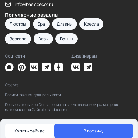
info@basicdecor.ru
Популярные разделы
Люстры
Бра
Диваны
Кресла
Зеркала
Вазы
Ванны
Соц. сети
Дизайнерам
Оферта
Политика конфиденциальности
Пользовательское Соглашение на заимствование и размещение
материалов на Сайте basicdecor.ru
Купить сейчас
В корзину