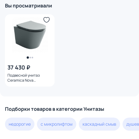
сталь
Вы просматривали
37 430 ₽
Подвесной унитаз
Ceramica Nova
Балеарика (Balearica)
CN6000MH серый с
микролифтом
Подборки товаров в категории Унитазы
недорогие
с микролифтом
каскадный смыв
душев