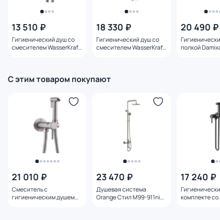
13 510 ₽
18 330 ₽
20 490 ₽
Гигиенический душ со
Гигиенический душ со
Гигиенически
смесителем WasserKraft
смесителем WasserKraft
полкой Damixa
A70138
A70538 белый
773500301 че
С этим товаром покупают
21 010 ₽
23 470 ₽
17 240 ₽
Смеситель с
Душевая система
Гигиенически
гигиеническим душем
Orange Стил M99-911ni
комплекте со
Allen Brau Priority
смеситель с изливом,
смесителем V
5.31A29-BN никель браш
никель
VHFW-101GM 