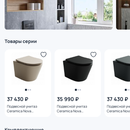
Товары серии
37 430 ₽
35 990 ₽
37 430 ₽
Подвесной унитаз
Подвесной унитаз
Подвесной ун
Ceramica Nova
Ceramica Nova
Ceramica Nov
Балеарика (Balearica)
Балеарика (Balearica)
Балеарика (Ba
CN6000MC капучино с
CN6000MB черный с
CN6000MDH а
микролифтом
микролифтом
микролифтом
Комплектующие