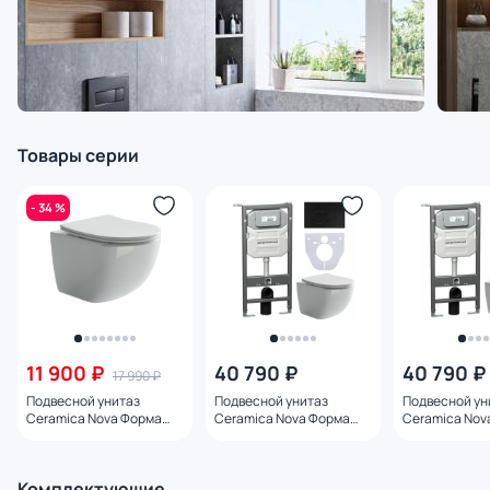
Товары серии
- 34 %
11 900 ₽
40 790 ₽
40 790 ₽
17 990 ₽
Подвесной унитаз
Подвесной унитаз
Подвесной ун
Ceramica Nova Форма
Ceramica Nova Форма
Ceramica Nov
(Forma) Rimless CN3009
(Forma)
(Forma)
с микролифтом
CN3009_1001B_1000 с
CN3009_1002
инсталляцией и кнопкой
инсталляцией
Комплектующие
смыва Круг (Round)
смыва Flat че