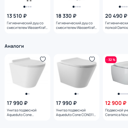
13 510 ₽
18 330 ₽
20 490 ₽
Гигиенический душ со
Гигиенический душ со
Гигиенически
смесителем WasserKraft
смесителем WasserKraft
полкой Damixa
A70138
A70538 белый
773500301 че
Аналоги
- 32 %
17 990 ₽
17 990 ₽
12 900 ₽
Унитаз подвесной
Унитаз подвесной
Подвесной ун
Aqueduto Cone
Aqueduto Cone CON0110,
Ceramica Nov
CONT0110, с
с микролифтом
(Play) Rimles
микролифтом
микролифтом