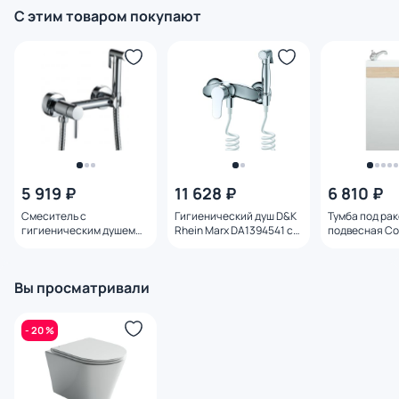
С этим товаром покупают
5 919 ₽
11 628 ₽
6 810 ₽
Смеситель с
Гигиенический душ D&K
Тумба под ра
гигиеническим душем
Rhein Marx DA1394541 с
подвесная Co
Haiba HB5510
внутренней частью
SD-00000352 
сонома 38.6 с
Вы просматривали
- 20 %