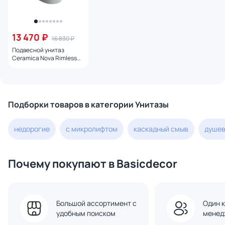
13 470 ₽
16 830 ₽
Подвесной унитаз
Ceramica Nova Rimless
CN3011 с микролифтом
Подборки товаров в категории Унитазы
недорогие
с микролифтом
каскадный смыв
душев
Почему покупают в Basicdecor
Большой ассортимент с
Один к
удобным поиском
менед