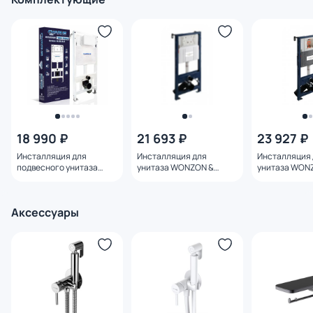
черной матовой
матовой
18 990 ₽
21 693 ₽
23 927 ₽
Инсталляция для
Инсталляция для
Инсталляция 
подвесного унитаза
унитаза WONZON &
унитаза WON
Charus Torre Bianco
WOGHAND WW-TI739A
WOGHAND WW
cc.300.80.01 механика
механическая
пневматичес
Аксессуары