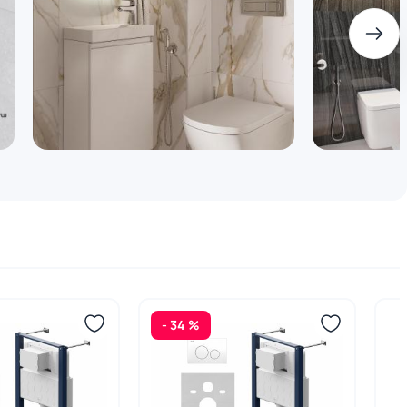
- 34 %