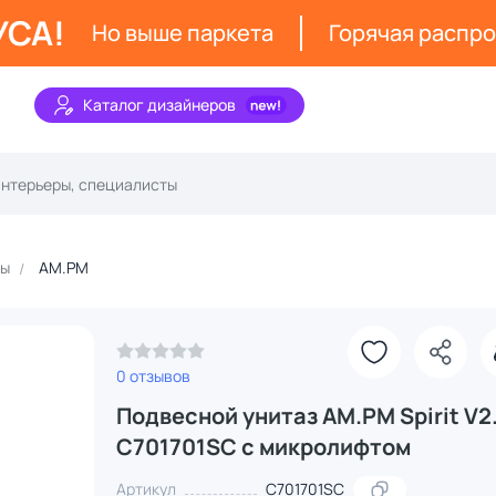
УСА!
Но выше паркета
Горячая распр
Каталог дизайнеров
зы
AM.PM
0 отзывов
Подвесной унитаз AM.PM Spirit V2
C701701SC с микролифтом
Артикул
C701701SC