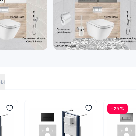
ры
- 29 %