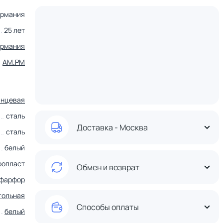
ермания
25 лет
ермания
AM.PM
янцевая
сталь
Доставка - Москва
сталь
белый
ропласт
Обмен и возврат
фарфор
гольная
Способы оплаты
белый