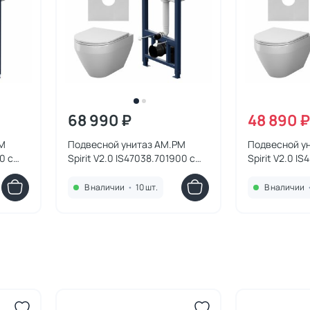
68 990 ₽
48 890 ₽
PM
Подвесной унитаз AM.PM
Подвесной у
0 с
Spirit V2.0 IS47038.701900 с
Spirit V2.0 I
инсталляцией и черной
инсталляцие
шей
матовой клавишей смыва,
матовый нике
В наличии
•
10 шт.
В наличии
пневматика