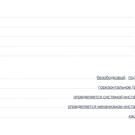
безободковый
,
по
горизонтальное (в
определяется системой инст
определяется механизмом инст
ка