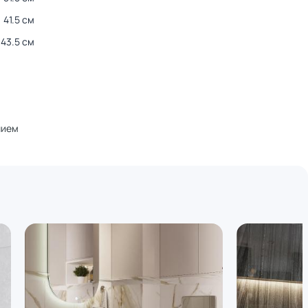
41.5 см
43.5 см
.
нием