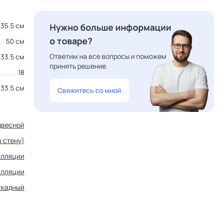
35.5 см
Нужно больше информации
о товаре?
50 см
Ответим на все вопросы и поможем
33.5 см
принять решение
18
33.5 см
Свяжитесь со мной
двесной
 стену)
алляции
алляции
скадный