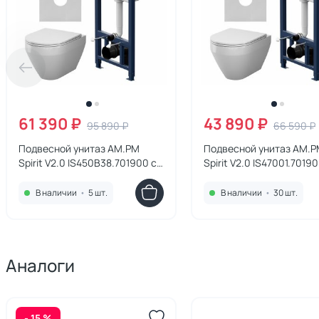
61 390 ₽
43 890 ₽
95 890 ₽
66 590 ₽
Подвесной унитаз AM.PM
Подвесной унитаз AM.
Spirit V2.0 IS450B38.701900 с
Spirit V2.0 IS47001.70190
инсталляцией и черной
инсталляцией и белой
сенсорной клавишей смыва
пневматической клави
В наличии
•
5 шт.
В наличии
•
30 шт.
смыва
Аналоги
- 15 %