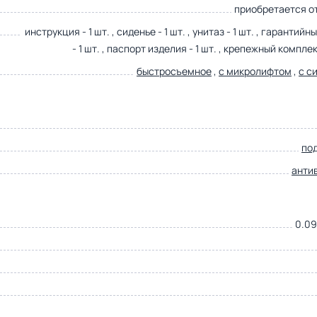
приобретается о
инструкция - 1 шт. , сиденье - 1 шт. , унитаз - 1 шт. , гарантийн
- 1 шт. , паспорт изделия - 1 шт. , крепежный комплект
быстросъемное
,
с микролифтом
,
с с
по
анти
0.09