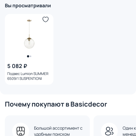
1021399 BD-1021399
Вы просматривали
5 082 ₽
Подвес Lumion SUMMER
6509/1 SUSPENTIONI
Почему покупают в Basicdecor
Большой ассортимент с
Один к
удобным поиском
менед