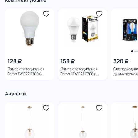
128 ₽
158 ₽
320 ₽
Лампа светодиодная
Лампа светодиодная
Светодиодна
Feron 7W E27 2700K
Feron 12W E27 2700K
диммируемая 
25444
25489
E27 8W 4000K
Аналоги