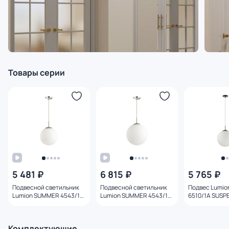
Товары серии
5 481 ₽
6 815 ₽
5 765 ₽
Подвесной светильник
Подвесной светильник
Подвес Lumi
Lumion SUMMER 4543/1
Lumion SUMMER 4543/1A
6510/1A SUSP
SUSPENTIONI
SUSPENTIONI
Комплектующие