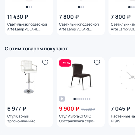
11 430 ₽
7 800 ₽
7 800 ₽
Светильник подвесной
Светильник подвесной
Светильник п
Arte Lamp VOLARE
Arte Lamp VOLARE
Arte Lamp VO
A1930SP-1AB
A1925SP-1GO
A1925SP-1AB
С этим товаром покупают
- 32 %
6 977 ₽
9 900 ₽
7 045 ₽
14 600 ₽
Стул барный
Стул Avrora ОГОГО
Настенные ча
эргономичный с
Обстановочка серо-
61919
регулировкой высоты
коричневый BD-1742781
DOBRIN KRUGER ARM BD-