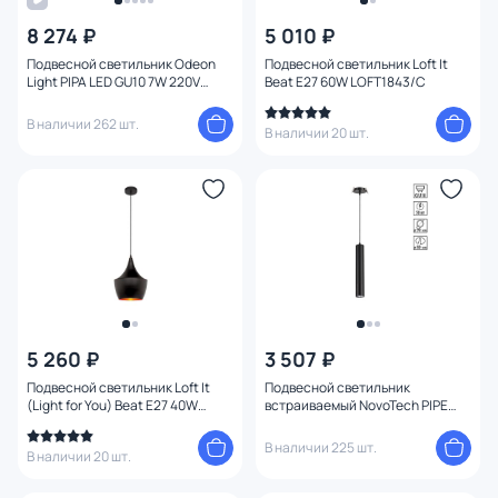
8 274 ₽
5 010 ₽
Цена
Подвесной светильник Odeon
Подвесной светильник Loft It
Light PIPA LED GU10 7W 220V
Beat E27 60W LOFT1843/C
3884/1B
От
До
В наличии 262 шт.
В наличии 20 шт.
Бренд
Цвет
Тип монтажа
Стиль
5 260 ₽
3 507 ₽
Подвесной светильник Loft It
Подвесной светильник
Страна
(Light for You) Beat E27 40W
встраиваемый NovoTech PIPE
LOFT1843/A
GU10 50W 370403 SPOT
В наличии 225 шт.
В наличии 20 шт.
Материал арматуры