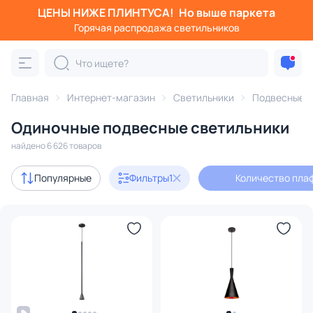
ЦЕНЫ НИЖЕ ПЛИНТУСА!
Но выше паркета
Фильтры
Горячая распродажа светильников
Количество плафонов: 1
Категория:
Подвесные светильники
Главная
Интернет-магазин
Светильники
Подвесные с
Одиночные подвесные светильники
шары
подвесы
одиночные
светодиодные
ли
найдено 6 626 товаров
Акции
1048
Популярные
Фильтры
1
Количество плаф
с 3D-моделями
795
Дизайнерский свет
1101
В наличии
5136
Доставка