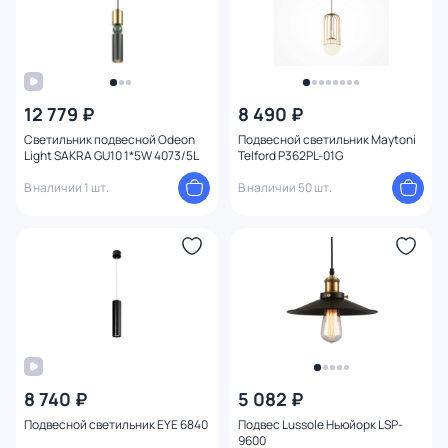
12 779 ₽
8 490 ₽
Светильник подвесной Odeon
Подвесной светильник Maytoni
Light SAKRA GU10 1*5W 4073/5L
Telford P362PL-01G
В наличии 1 шт.
В наличии 50 шт.
8 740 ₽
5 082 ₽
Подвесной светильник EYE 6840
Подвес Lussole Ньюйорк LSP-
9600