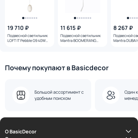
19 710 ₽
11 615 ₽
8 267 ₽
Подвесной светильник
Подвесной светильник
Подвесной св
LOFT IT Pebble G9 40W
Mantra BOOMERANG
Mantra DUBAI
10532P
4.7W 9354+9235 (1L)
9419 (1L)+851
Почему покупают в Basicdecor
Большой ассортимент с
Один к
удобным поиском
менед
О BasicDecor