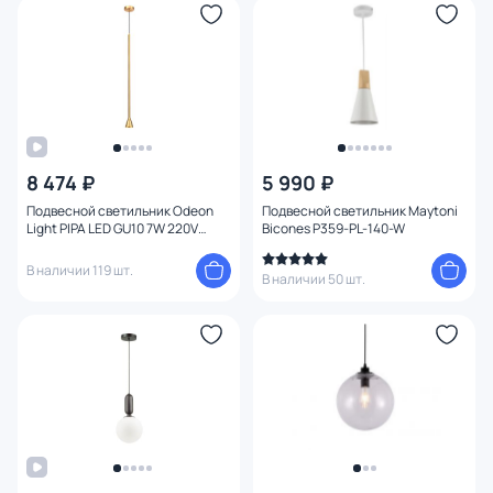
Материал плафона
Материал
Цвет арматуры
8 474 ₽
5 990 ₽
Цвет плафона
Подвесной светильник Odeon
Подвесной светильник Maytoni
Light PIPA LED GU10 7W 220V
Bicones P359-PL-140-W
Размер
3884/1G
В наличии 119 шт.
В наличии 50 шт.
Высота (мм)
Ширина (мм)
Длина (мм)
Диаметр (мм)