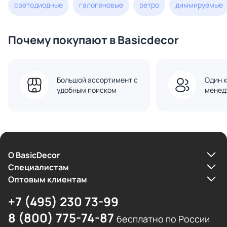
светодиодные
галогеновые
ретро
диммируемые
Почему покупают в Basicdecor
Большой ассортимент с
Один к
удобным поиском
менед
О BasicDecor
Cпециалистам
Оптовым клиентам
+7 (495) 230 73-99
8 (800) 775-74-87
бесплатно по России