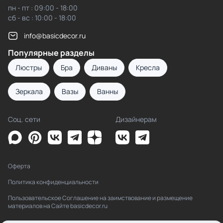
пн - пт : 09:00 - 18:00
сб - вс : 10:00 - 18:00
info@basicdecor.ru
Популярные разделы
Люстры
Бра
Диваны
Кресла
Зеркала
Вазы
Ванны
Соц. сети
Дизайнерам
Оферта
Политика конфиденциальности
Пользовательское Соглашение на заимствование и размещение
материалов на Сайте basicdecor.ru