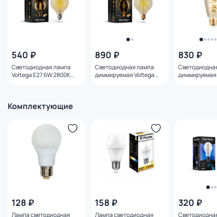
540 ₽
890 ₽
830 ₽
Светодиодная лампа
Светодиодная лампа
Светодиодна
Voltega E27 6W 2800K
диммируемая Voltega
диммируемая 
7084
E27 4W 2000K 7076
E27 4W 2000K 
Комплектующие
128 ₽
158 ₽
320 ₽
Лампа светодиодная
Лампа светодиодная
Светодиодна