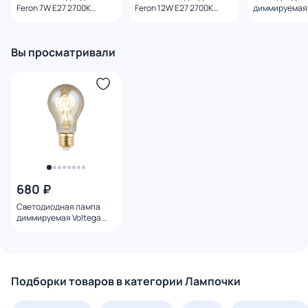
Feron 7W E27 2700K
Feron 12W E27 2700K
диммируемая 
25444
25489
E27 8W 4000K
Вы просматривали
680 ₽
Светодиодная лампа
диммируемая Voltega
E27 4W 2000K 7078
Подборки товаров в категории Лампочки