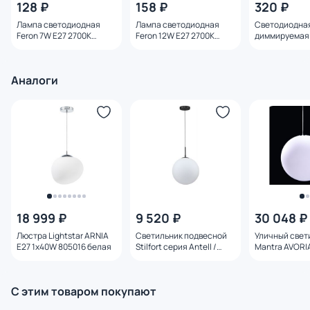
128 ₽
158 ₽
320 ₽
Лампа светодиодная
Лампа светодиодная
Светодиодна
Feron 7W E27 2700K
Feron 12W E27 2700K
диммируемая 
25444
25489
E27 8W 4000K
Аналоги
18 999 ₽
9 520 ₽
30 048 ₽
Люстра Lightstar ARNIA
Светильник подвесной
Уличный свет
E27 1х40W 805016 белая
Stilfort серия Antell /
Mantra AVORI
Антелл 2168/02/01PL
С этим товаром покупают