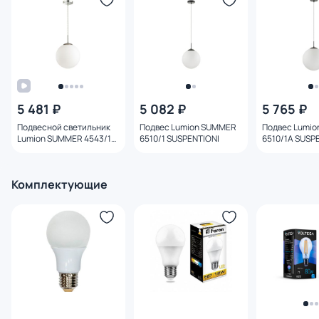
5 481 ₽
5 082 ₽
5 765 ₽
Подвесной светильник
Подвес Lumion SUMMER
Подвес Lumi
Lumion SUMMER 4543/1
6510/1 SUSPENTIONI
6510/1A SUSP
SUSPENTIONI
Комплектующие