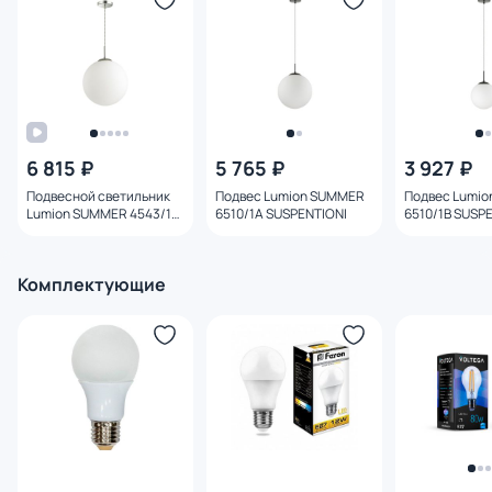
6 815 ₽
5 765 ₽
3 927 ₽
Подвесной светильник
Подвес Lumion SUMMER
Подвес Lumi
Lumion SUMMER 4543/1A
6510/1A SUSPENTIONI
6510/1B SUSP
SUSPENTIONI
Комплектующие