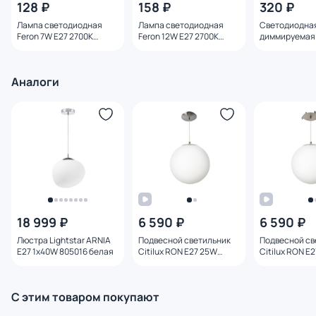
128 ₽
158 ₽
320 ₽
Лампа светодиодная
Лампа светодиодная
Светодиодна
Feron 7W E27 2700K
Feron 12W E27 2700K
диммируемая 
25444
25489
E27 8W 4000K
Аналоги
18 999 ₽
6 590 ₽
6 590 ₽
Люстра Lightstar ARNIA
Подвесной светильник
Подвесной св
E27 1х40W 805016 белая
Citilux RON E27 25W
Citilux RON E
CL941D25S1 матовый
CL941D25R1 м
хром
хром
С этим товаром покупают