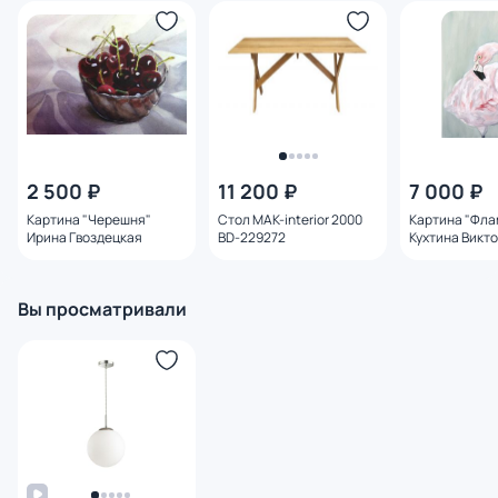
2 500 ₽
11 200 ₽
7 000 ₽
Картина "Черешня"
Стол MAK-interior 2000
Картина "Фла
Ирина Гвоздецкая
BD-229272
Кухтина Викт
Вы просматривали