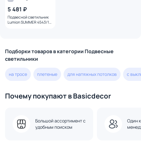
5 481 ₽
Подвесной светильник
Lumion SUMMER 4543/1
SUSPENTIONI
Подборки товаров в категории Подвесные
светильники
на тросе
плетеные
для натяжных потолков
с вык
Почему покупают в Basicdecor
Большой ассортимент с
Один к
удобным поиском
менед