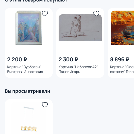
2 200 ₽
2 300 ₽
8 896 ₽
Картина "Зурбаган"
Картина "Набросок 42"
Картина "Осе
Быстрова Анастасия
Панов Игорь
встречу" Гол
Алексей
Вы просматривали