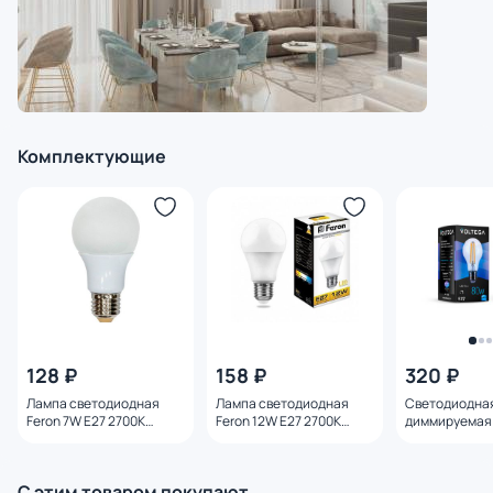
Комплектующие
128 ₽
158 ₽
320 ₽
Лампа светодиодная
Лампа светодиодная
Светодиодна
Feron 7W E27 2700K
Feron 12W E27 2700K
диммируемая 
25444
25489
E27 8W 4000K
С этим товаром покупают