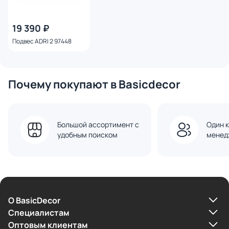
19 390 ₽
Подвес ADRI 2 97448
Почему покупают в Basicdecor
Большой ассортимент с
Один к
удобным поиском
менед
О BasicDecor
Cпециалистам
Оптовым клиентам