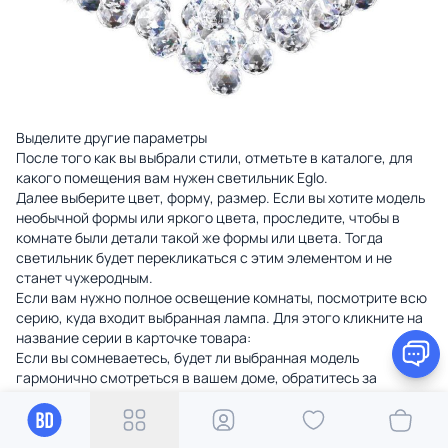
Выделите другие параметры
После того как вы выбрали стили, отметьте в каталоге, для
какого помещения вам нужен светильник Eglo.
Далее выберите цвет, форму, размер. Если вы хотите модель
необычной формы или яркого цвета, проследите, чтобы в
комнате были детали такой же формы или цвета. Тогда
светильник будет перекликаться с этим элементом и не
станет чужеродным.
Если вам нужно полное освещение комнаты, посмотрите всю
серию, куда входит выбранная лампа. Для этого кликните на
название серии в карточке товара:
Если вы сомневаетесь, будет ли выбранная модель
гармонично смотреться в вашем доме, обратитесь за
консультацией к менеджерам Basicdecor. Мы подберем
светильник по фото или дизайн-проекту. Звоните по телефону
8 (800) 775-74-87, WhatsApp или онлайн-консультант.