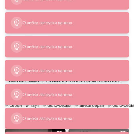
В корзину
Анна Ярыгина
Дизайнер интерьера
8 лет
57
Написать
опыта
проектов
Функциональная прихожая в современном
минималистичном стиле, выполненная в спокойной серо-
бежевой гамме. Интерьер отличается лаконичностью и
практично
...
Читать далее
# серый
# тауп
# бело-серый
# дверь серая
# бело-серы
Похожие интерьеры