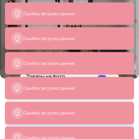
Все
Вазы
Товары на фото
+ 1
1 позиция
Минималистичный дизайн прихожей в
нейтральных тонах с белой дверью, проект
«Дом 142м2 в Ярославской области»
13 317 ₽
Смотреть весь дизайн-проект
Ваза To4rooms BD-2560464
Ванная, кухня, прихожая ...