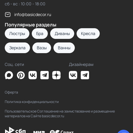
сб - вс : 10:00 - 18:00
info@basicdecor.ru
Популярные разделы
Люстры
Бра
Диваны
Кресла
Зеркала
Вазы
Ванны
Соц. сети
Дизайнерам
Оферта
Политика конфиденциальности
Пользовательское Соглашение на заимствование и размещение
материалов на Сайте basicdecor.ru