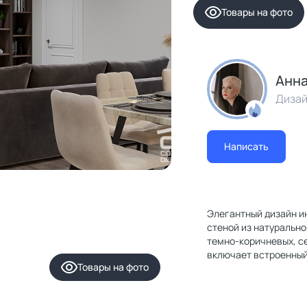
Товары на фото
Анна
Дизай
Написать
Элегантный дизайн и
стеной из натуральн
темно-коричневых, с
включает встроенный
Товары
на фото