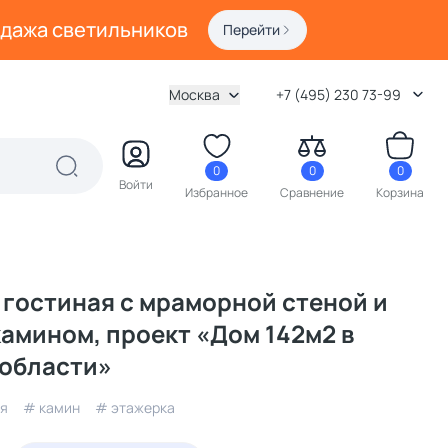
одажа светильников
Перейти
Москва
+7 (495) 230 73-99
0
0
0
Войти
Избранное
Сравнение
Корзина
гостиная с мраморной стеной и
амином, проект «Дом 142м2 в
 области»
я
# камин
# этажерка