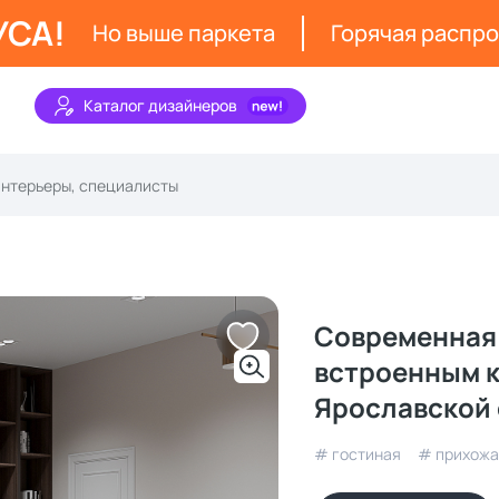
УСА!
Но выше паркета
Горячая распр
Каталог дизайнеров
Современная 
встроенным к
Ярославской
# гостиная
# прихожа