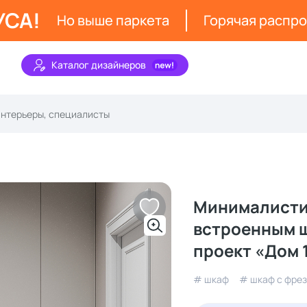
УСА!
Но выше паркета
Горячая распр
Каталог дизайнеров
Минималисти
встроенным ш
проект «Дом 
# шкаф
# шкаф с фре