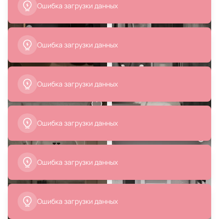
Paini Dax-Dax-R 84CR579RSKM
Orange P06-021cr хром
В корзину
В корзину
15 820 ₽
3 667 ₽
Смеситель для раковины Paffoni
Смеситель для раковины Haiba
Ringo RIN071CR
HB803 HB10803
В корзину
В корзину