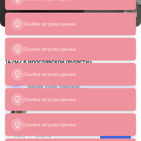
Все
Зеркала
Смесители
Мебель для ванной ко
Товары на фото
+ 15
15 позиций
Минималистичный дизайн туалетной
комнаты с круглым зеркалом, проект «Дом
142м2 в Ярославской области»
15 479 ₽
9 900 ₽
Смотреть весь дизайн-проект
Зеркало настенное To4rooms
Зеркало Focus 800 ОГОГО
Ванная, кухня, прихожая ...
BD-2559654
Обстановочка черный BD-
1759665
В корзину
В корзину
Анна Ярыгина
Дизайнер интерьера
8 лет
57
Написать
опыта
проектов