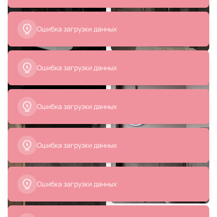
31 800 ₽
41 161 ₽
Зеркало Bountyhome Mechero
Смеситель для раковины Webert
BD-1313391
DoReMi DR830102345, никель
В корзину
В корзину
8 325 ₽
4 440 ₽
Смеситель для кухонной мойки
Смеситель для раковины