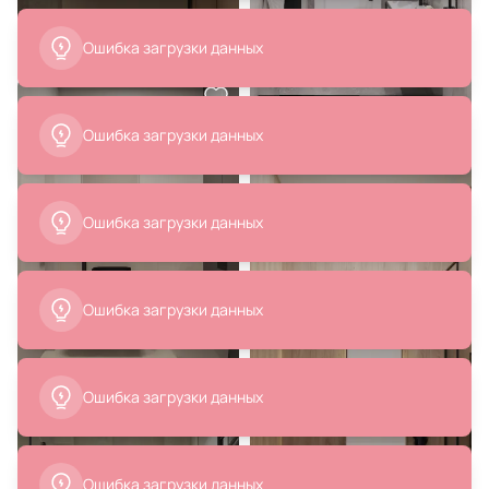
19 240 ₽
21 600 ₽
Смеситель для раковины Paffoni
Смеситель для раковины Remer
Ringo RIN074CR
Qubica Q11
В корзину
В корзину
15 820 ₽
Смеситель для раковины Paffoni
West WS071CR
В корзину