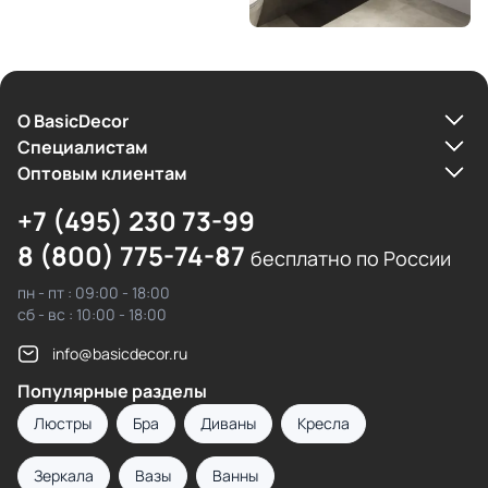
О BasicDecor
Cпециалистам
Оптовым клиентам
+7 (495) 230 73-99
8 (800) 775-74-87
бесплатно по России
пн - пт : 09:00 - 18:00
сб - вс : 10:00 - 18:00
info@basicdecor.ru
Популярные разделы
Люстры
Бра
Диваны
Кресла
Зеркала
Вазы
Ванны