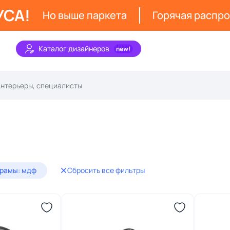
УСА!
Но выше паркета
Горячая распр
Каталог дизайнеров
рамы: мдф
Сбросить все фильтры