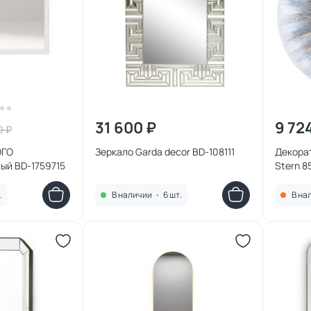
31 600 ₽
9 72
0 ₽
ОГО
Зеркало Garda decor BD-108111
Декора
ый BD-1759715
Stern 8
.
В наличии
•
6 шт.
В на