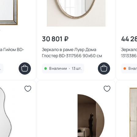
30 801 ₽
44 2
а Гийом BD-
Зеркало в раме Лувр Дома
Зеркало
Глостер BD-3117566 90х60 см
1313386
.
В наличии
•
13 шт.
В на