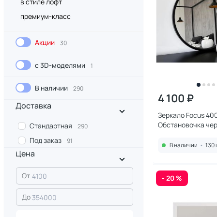
в стиле лофт
премиум-класс
Акции
30
с 3D-моделями
1
В наличии
290
4 100 ₽
Доставка
Зеркало Focus 40
Обстановочка чер
Стандартная
290
2090883
Под заказ
91
В наличии
•
130 
Цена
От
- 20 %
До