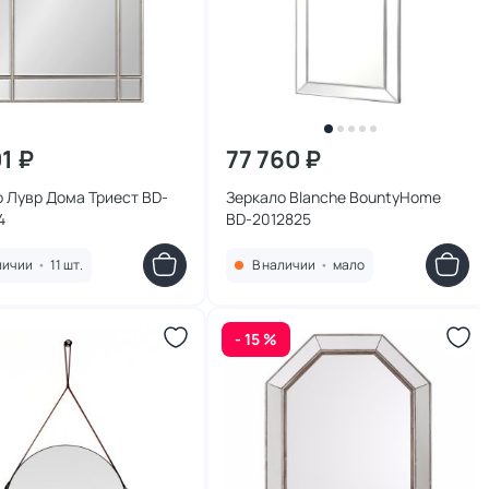
1 ₽
77 760 ₽
 Лувр Дома Триест BD-
Зеркало Blanche BountyHome
4
BD-2012825
личии
•
11 шт.
В наличии
•
мало
- 15 %