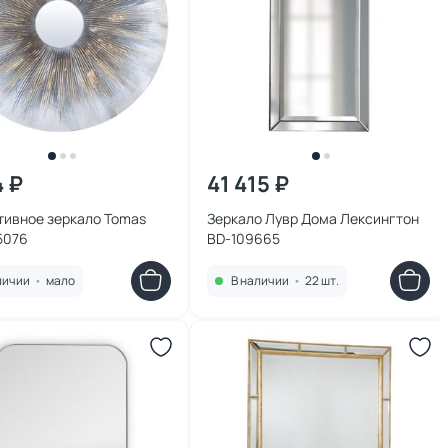
4 ₽
41 415 ₽
тивное зеркало Tomas
Зеркало Лувр Дома Лексингтон
5076
BD-109665
личии
•
мало
В наличии
•
22 шт.