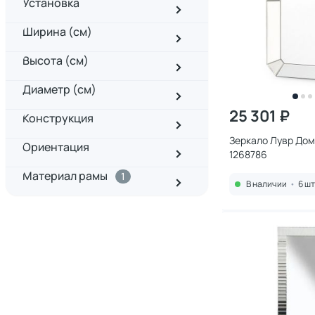
Установка
Ширина (см)
Высота (см)
Диаметр (см)
25 301 ₽
Конструкция
Зеркало Лувр Дом
Ориентация
1268786
Материал рамы
1
В наличии
•
6 шт