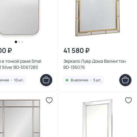
00 ₽
41 580 ₽
 в тонкой раме Smal
Зеркало Лувр Дома Велингтон
 Silver BD-3067283
BD-136076
личии
•
10 шт.
В наличии
•
5 шт.