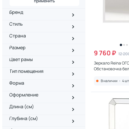
применить
Бренд
Стиль
Страна
Размер
9 760 ₽
12 20
Цвет рамы
Зеркало Reina ОГ
Обстановочка бел
Тип помещения
В наличии
•
4 шт
Форма
Оформление
Длина (см)
Глубина (см)