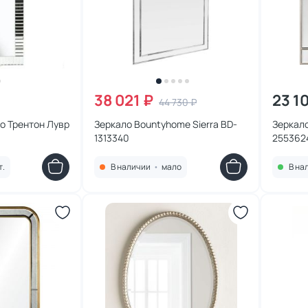
38 021 ₽
23 10
44 730 ₽
о Трентон Лувр
Зеркало Bountyhome Sierra BD-
Зеркало
1313340
255362
т.
В наличии
•
мало
В на