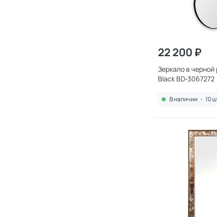
22 200 ₽
Зеркало в черной 
Black BD-3067272
В наличии
•
10 ш