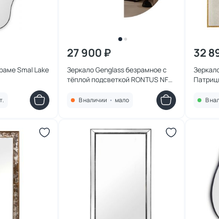
27 900 ₽
32 8
раме Smal Lake
Зеркало Genglass безрамное с
Зеркало
тёплой подсветкой RONTUS NF
Патриц
LED XL, 200 х 100 см BD-3044172
т.
В наличии
•
мало
В на