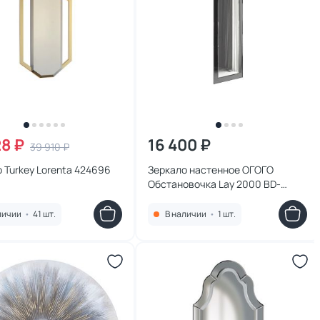
28 ₽
16 400 ₽
39 910 ₽
 Turkey Lorenta 424696
Зеркало настенное ОГОГО
Обстановочка Lay 2000 BD-
2090888
личии
•
41 шт.
В наличии
•
1 шт.