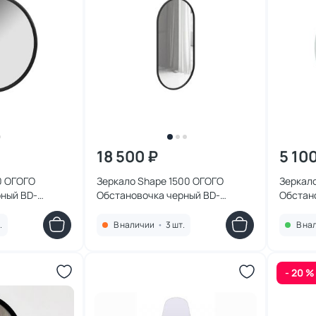
18 500 ₽
5 10
0 ОГОГО
Зеркало Shape 1500 ОГОГО
Зеркал
ный BD-
Обстановочка черный BD-
Обстан
1759756 80x155 см
.
В наличии
•
3 шт.
В на
- 20 %