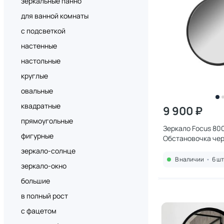
зеркальные панно
для ванной комнаты
с подсветкой
настенные
настольные
круглые
овальные
квадратные
9 900 ₽
прямоугольные
Зеркало Focus 80
фигурные
Обстановочка чер
1759665
зеркало-солнце
В наличии
•
6 шт
зеркало-окно
большие
в полный рост
с фацетом