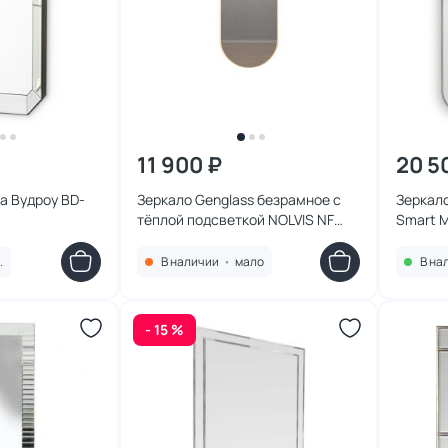
11 900 ₽
20 5
а Вудроу BD-
Зеркало Genglass безрамное с
Зеркало
тёплой подсветкой NOLVIS NF
Smart M
LED M, 135 x 50 см BD-2374147
.
В наличии
•
мало
В на
- 15 %