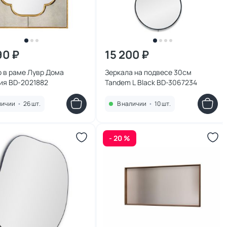
90 ₽
15 200 ₽
 в раме Лувр Дома
Зеркала на подвесе 30см
ия BD-2021882
Tandem L Black BD-3067234
личии
•
26 шт.
В наличии
•
10 шт.
- 20 %