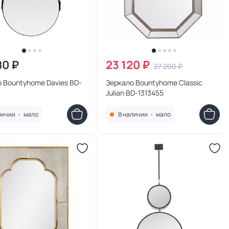
80 ₽
23 120 ₽
27 200 ₽
 Bountyhome Davies BD-
Зеркало Bountyhome Classic
Julian BD-1313455
личии
•
мало
В наличии
•
мало