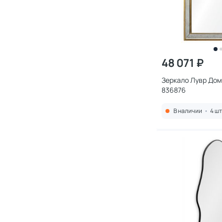
48 071 ₽
Зеркало Лувр Дом
836876
В наличии
•
4 шт