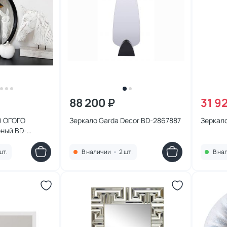
88 200 ₽
31 9
0 ОГОГО
Зеркало Garda Decor BD-2867887
Зеркало
ный BD-
шт.
В наличии
•
2 шт.
В на