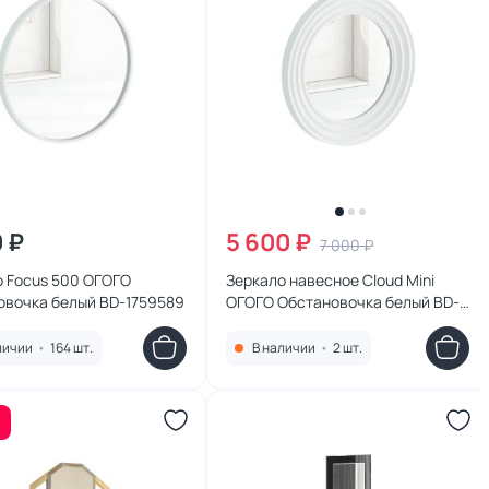
0 ₽
5 600 ₽
7 000 ₽
о Focus 500 ОГОГО
Зеркало навесное Cloud Mini
овочка белый BD-1759589
ОГОГО Обстановочка белый BD-
1759648
личии
•
164 шт.
В наличии
•
2 шт.