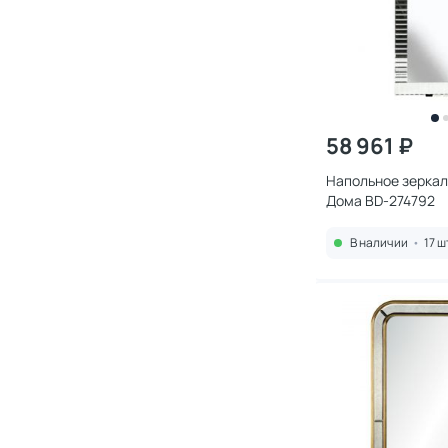
58 961 ₽
Напольное зеркал
Дома BD-274792
В наличии
•
17 ш