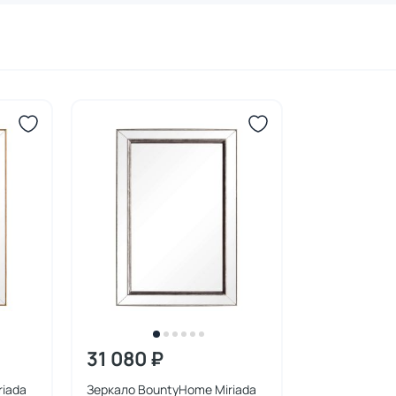
31 080 ₽
riada
Зеркало BountyHome Miriada