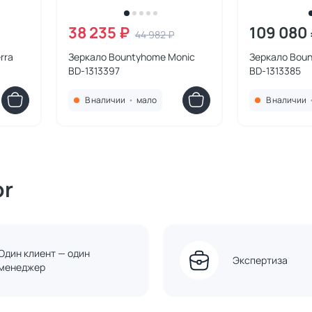
38 235 ₽
109 080
44 982 ₽
rra
Зеркало Bountyhome Monic
Зеркало Bou
BD-1313397
BD-1313385
В наличии
•
мало
В наличии
or
Один клиент — один
Экспертиза
менеджер