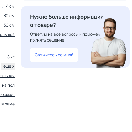
4 см
80 см
Нужно больше информации
о товаре?
150 см
Ответим на все вопросы и поможем
большой
принять решение
Свяжитесь со мной
8 кг
.
еще
кальная
на пол
рихожая
в раме