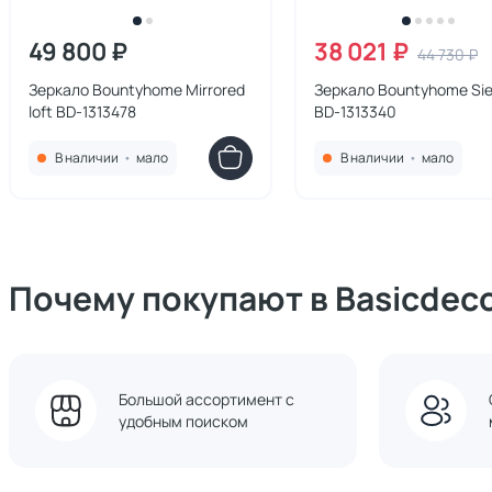
49 800 ₽
38 021 ₽
44 730 ₽
Зеркало Bountyhome Mirrored
Зеркало Bountyhome Sie
loft BD-1313478
BD-1313340
В наличии
•
мало
В наличии
•
мало
Почему покупают в Basicdec
Большой ассортимент с
удобным поиском