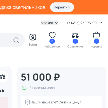
одажа светильников
Перейти
Москва
+7 (495) 230 73-99
0
0
0
Войти
Избранное
Сравнение
Корзина
51 000 ₽
акрыть
В наличии мало
44
Нашли дешевле? Снизим цену