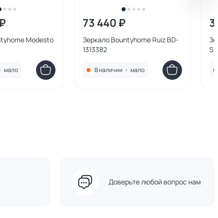
 ₽
73 440 ₽
3
ntyhome Modesto
Зеркало Bountyhome Ruiz BD-
Зе
1313382
•
мало
В наличии
•
мало
Доверьте любой вопрос нам