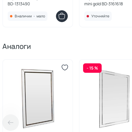
BD-1313490
mini gold BD-3161618
В наличии
•
мало
Уточняйте
Аналоги
- 15 %