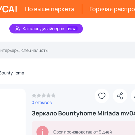
УСА!
Но выше паркета
Горячая распр
Каталог дизайнеров
BountyHome
З
0 отзывов
Зеркало Bountyhome Miriada mv0
Срок производства от 5 дней