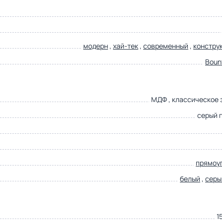
модерн
,
хай-тек
,
современный
,
констру
Boun
МДФ , классическое 
серый 
прямоу
белый
,
серы
1