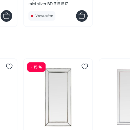
mini silver BD-3161617
Уточняйте
- 15 %