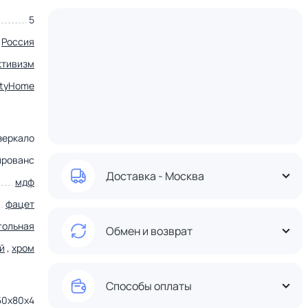
5
Россия
ктивизм
tyHome
зеркало
прованс
Доставка - Москва
мдф
фацет
гольная
Обмен и возврат
й
,
хром
Способы оплаты
50x80x4