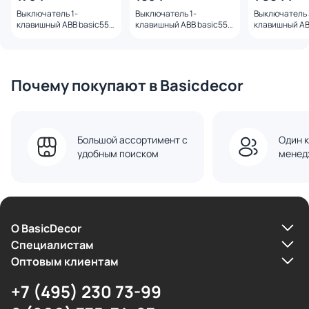
Выключатель 1-
Выключатель 1-
Выключатель 
клавишный ABB basic55
клавишный ABB basic55
клавишный AB
BD-1534997
BD-1534994
BD-1534995
Почему покупают в Basicdecor
Большой ассортимент с
Один к
удобным поиском
менед
О BasicDecor
Cпециалистам
Оптовым клиентам
+7 (495) 230 73-99