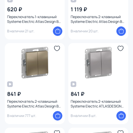
620 ₽
1 119 ₽
Переключатель 1-клавишный
Переключатель 2-клавишный
Systeme Electric Atlas Design BD-
Systeme Electric Atlas Design BD-
1247491
1247490
В наличии 21 шт.
В наличии 20 шт.
841 ₽
841 ₽
Переключатель 2-клавишный
Переключатель 2-клавишный
Systeme Electric Atlas Design BD-
Systeme Electric ATLASDESIGN
1247547
BD-1495242
В наличии 777 шт.
В наличии 8 шт.