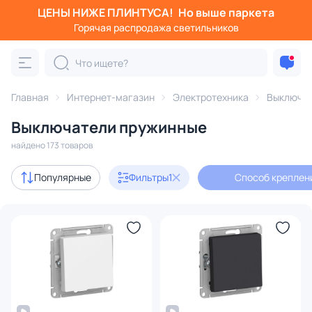
ЦЕНЫ НИЖЕ ПЛИНТУСА!
Но выше паркета
Фильтры
Горячая распродажа светильников
Способ крепления: пружинное
Категория:
Выключатели
Главная
Интернет-магазин
Электротехника
Выключа
Выключатели пружинные
диммеры
найдено 173 товаров
В наличии
149
Популярные
Фильтры
1
Способ креплен
Доставка
Цена
От
До