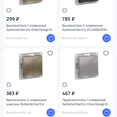
299 ₽
785 ₽
Выключатель 1-клавишный
Выключатель 3-клавишный
Systeme Electric Atlas Design BD-
Systeme Electric ATLASDESIGN
1247567
BD-1495169
В наличии 7 шт.
В наличии 252 шт.
383 ₽
467 ₽
Выключатель 2-клавишный
Переключатель 1-клавишный
шампань Systeme Electric
Systeme Electric Atlas Design BD-
ATLASDESIGN BD-1495222
1247613
В наличии 541 шт.
В наличии 259 шт.