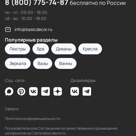
8 (800) 775-74-87
бесплатно по России
пн - пт : 09:00 - 18:00
сб - вс : 10:00 - 18:00
info@basicdecor.ru
Популярные разделы
Люстры
Бра
Диваны
Кресла
Зеркала
Вазы
Ванны
Соц. сети
Дизайнерам
Оферта
Политика конфиденциальности
Пользовательское Соглашение на заимствование и размещение
материалов на Сайте basicdecor.ru