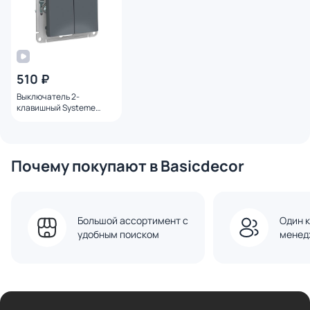
510 ₽
Выключатель 2-
клавишный Systeme
Electric ATLASDESIGN BD-
1495199
Почему покупают в Basicdecor
Большой ассортимент с
Один к
удобным поиском
менед