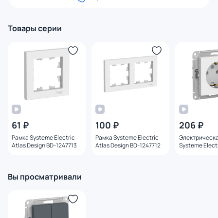
Товары серии
61 ₽
100 ₽
206 ₽
Рамка Systeme Electric
Рамка Systeme Electric
Электрическа
Atlas Design BD-1247713
Atlas Design BD-1247712
Systeme Electr
Design BD-12
Вы просматривали