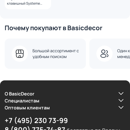
клавишный Systeme
Electric Atlas Design BD-
1247343
Почему покупают в Basicdecor
Большой ассортимент с
Один к
удобным поиском
менед
О BasicDecor
Cпециалистам
Оптовым клиентам
+7 (495) 230 73-99
8 (800) 775-74-87