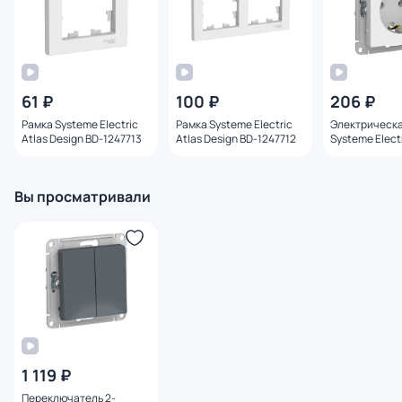
61 ₽
100 ₽
206 ₽
Рамка Systeme Electric
Рамка Systeme Electric
Электрическа
Atlas Design BD-1247713
Atlas Design BD-1247712
Systeme Electr
Design BD-12
Вы просматривали
1 119 ₽
Переключатель 2-