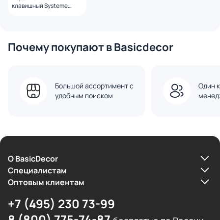
клавишный Systeme
Electric Atlas Design BD-
1247490
Почему покупают в Basicdecor
Большой ассортимент с
Один к
удобным поиском
менед
О BasicDecor
Cпециалистам
Оптовым клиентам
+7 (495) 230 73-99
8 (800) 775-74-87