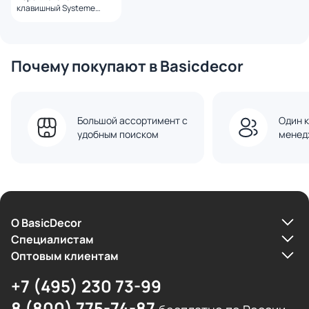
клавишный Systeme
Electric Atlas Design BD-
1247491
Почему покупают в Basicdecor
Большой ассортимент с
Один к
удобным поиском
менед
О BasicDecor
Cпециалистам
Оптовым клиентам
+7 (495) 230 73-99
8 (800) 775-74-87