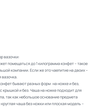
ор вазочки:
ожет помещаться до 1 килограмма конфет – такое
ьшой компании. Если же это чаепитие на двоих –
 вазочка.
конфет бывают разных форм: на ножке и без,
 с крышкой и без. Чаша на ножке подходит для
ла, так как небольшое основание предмета
 круглая чаша без ножки или плоская модель –