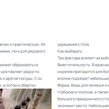
вную и практическую. Их
украшение стола.
ниями. Но и для рядового
Как выбирать
Три фактора влияют на выб
 может образоваться
Вместительность. В вазе м
 доставляет радости.
изделие пригодится для бол
 и другой посуды. С их
вполне подойдет небольшая
 а потом и обертки.
Форма. Вазы для печенья и 
глубокие и плоские, а также
большого праздничного сто
экономит место. Небольшая