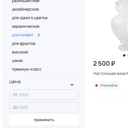
разноцветные
дизайнерские
для одного цветка
керамические
для конфет
для фруктов
высокие
узкие
2 500 ₽
премиум-класс
Настольная ваза 
Цена
Уточняйте
От
До
применить