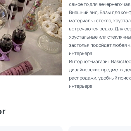
самое то для вечернего чая
Внешний вид. Вазы для кон
материалы: стекло, хрустал
встречаются редко. Для се
хрустальные или стеклянны
застолья подойдет любая ч
интерьера.
Интернет-магазин BasicDeco
дизайнерские предметы дек
распродажи, удобный поиск 
интерьера.
or