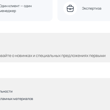
Один клиент — один
Экспертиза
менеджер
авайте
о новинках и специальных предложениях первыми
льности
кламных материалов