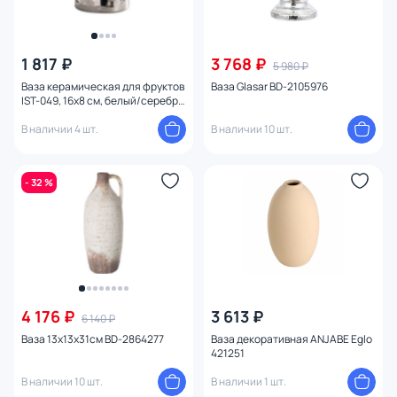
1 817 ₽
3 768 ₽
5 980 ₽
Ваза керамическая для фруктов
Ваза Glasar BD-2105976
IST-049, 16х8 см, белый/серебро
IST-049casa
В наличии 4 шт.
В наличии 10 шт.
- 32 %
4 176 ₽
3 613 ₽
6 140 ₽
Ваза 13х13х31см BD-2864277
Ваза декоративная ANJABE Eglo
421251
В наличии 10 шт.
В наличии 1 шт.