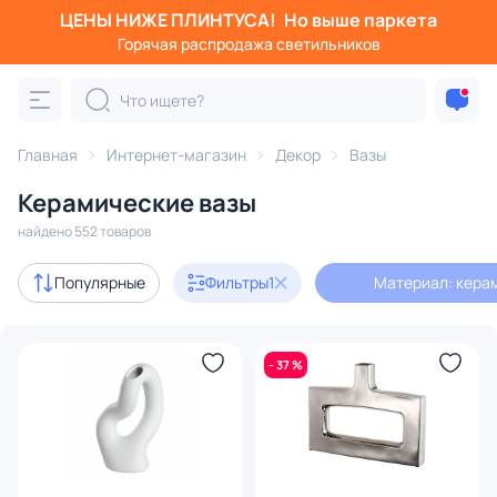
ЦЕНЫ НИЖЕ ПЛИНТУСА!
Но выше паркета
Фильтры
Горячая распродажа светильников
Материал: керамика
Категория:
Вазы
Главная
Интернет-магазин
Декор
Вазы
Керамические вазы
для одного цветка
керамические
для конфет
для 
найдено 552 товаров
Акции
56
Популярные
Фильтры
1
Материал: кера
В наличии
391
- 37 %
Доставка
Цена
От
До