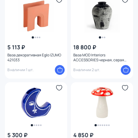
5 113 ₽
18 800 ₽
Ваза декоративная Eglo IZUMO
Ваза MOD Interiors
421033
ACCESSORIES черная, серая
BD-3206358
В наличии 1 шт.
В наличии 2 шт.
5 300 ₽
4 850 ₽