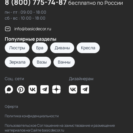
8 (800) 775-74-87
бесплатно по России
пн - пт : 09:00 - 18:00
сб - вс : 10:00 - 18:00
info@basicdecor.ru
Популярные разделы
Люстры
Бра
Диваны
Кресла
Зеркала
Вазы
Ванны
Соц. сети
Дизайнерам
Оферта
Политика конфиденциальности
Пользовательское Соглашение на заимствование и размещение
материалов на Сайте basicdecor.ru