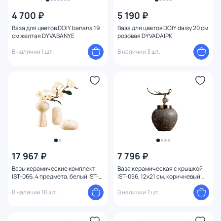
4 700 ₽
5 190 ₽
Ваза для цветов DOIY banana 19
Ваза для цветов DOIY daisy 20 см
см желтая DYVABANYE
розовая DYVADAIPK
В наличии 1 шт.
В наличии 3 шт.
17 967 ₽
7 796 ₽
Вазы керамические комплект
Ваза керамическая с крышкой
IST-066, 4 предмета, белый IST-
IST-056, 12х21 см, коричневый
066casa
IST-056casa
В наличии 16 шт.
В наличии 7 шт.