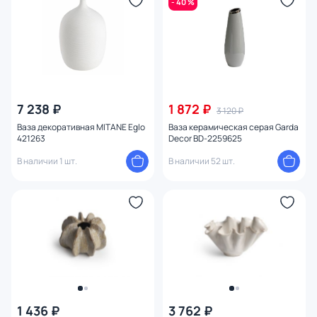
- 40 %
Форма
Оформление
Количество предметов в наборе
7 238 ₽
1 872 ₽
3 120 ₽
Длина (см)
Ваза декоративная MITANE Eglo
Ваза керамическая серая Garda
421263
Decor BD-2259625
Глубина (см)
В наличии 1 шт.
В наличии 52 шт.
Ширина (см)
Высота (см)
Диаметр (см)
Тема
1 436 ₽
3 762 ₽