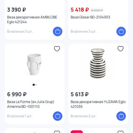
3 390 ₽
5 418 ₽
8 600 ₽
Ваза декоративная AMBILOBE
Ваза Glasar BD-2104933
Бренд
Eglo 421244
В наличии 3 шт.
В наличии 3 шт.
Цвет
Стиль
Страна
Материал
1
Размер
6 990 ₽
5 613 ₽
Ваза La Forma (ex Julia Grup)
Ваза декоративная YUZAWA Eglo
Amenna BD-1001110
421036
Тип помещения
В наличии 1 шт.
В наличии 2 шт.
Назначение