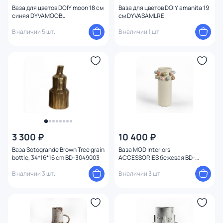
Ваза для цветов DOIY moon 18 см
Ваза для цветов DOIY amanita 19
синяя DYVAMOOBL
см DYVASAMLRE
В наличии 5 шт.
В наличии 1 шт.
3 300 ₽
10 400 ₽
Ваза Sotogrande Brown Tree grain
Ваза MOD Interiors
bottle, 34*16*16 cm BD-3049003
ACCESSORIES бежевая BD-
3206372
В наличии 3 шт.
В наличии 3 шт.