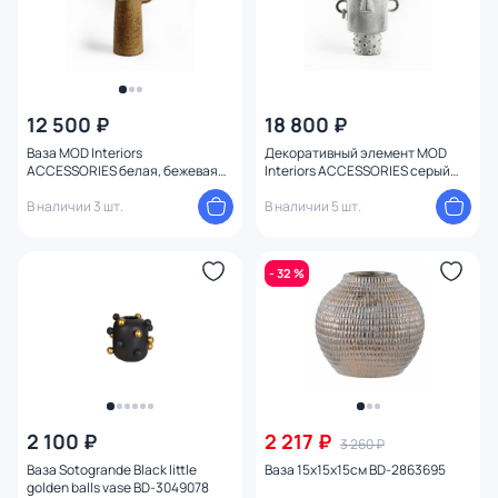
12 500 ₽
18 800 ₽
Ваза MOD Interiors
Декоративный элемент MOD
ACCESSORIES белая, бежевая
Interiors ACCESSORIES серый
BD-3206270
BD-3206306
В наличии 3 шт.
В наличии 5 шт.
- 32 %
2 100 ₽
2 217 ₽
3 260 ₽
Ваза Sotogrande Black little
Ваза 15x15x15см BD-2863695
golden balls vase BD-3049078