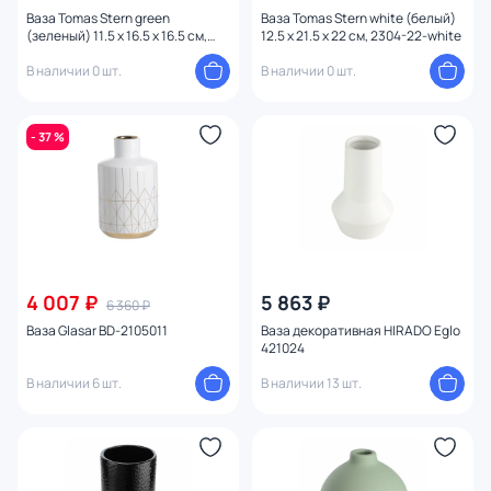
Изображение
Ваза Tomas Stern green
Ваза Tomas Stern white (белый)
(зеленый) 11.5 x 16.5 x 16.5 см,
12.5 x 21.5 x 22 см, 2304-22-white
2301-17-green
В наличии 0 шт.
В наличии 0 шт.
Конструкция
- 37 %
4 007 ₽
5 863 ₽
6 360 ₽
Ваза Glasar BD-2105011
Ваза декоративная HIRADO Eglo
421024
В наличии 6 шт.
В наличии 13 шт.